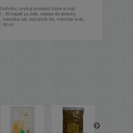
lučníku, zvyšují produkci žluče a mají
- 30 kapek po jídle, nejlépe do sklenky
 čekanka nať, ostružiník list, měsíček květ,
: 50 ml