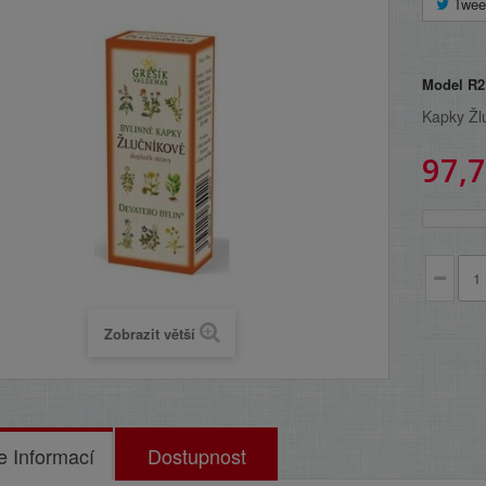
Twee
Model
R2
Kapky Žl
97,7
Zobrazit větší
e Informací
Dostupnost