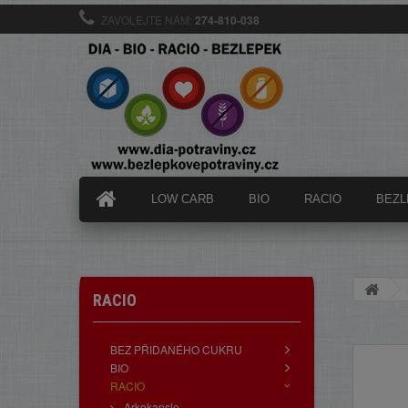
ZAVOLEJTE NÁM:
274-810-038
LOW CARB
BIO
RACIO
BEZL
RACIO
BEZ PŘIDANÉHO CUKRU
BIO
RACIO
Arkokapsle