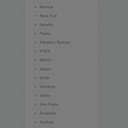
Nominal
Nova Fruit
Novalim
Paleta
Pekařství Rytinovi
POEX
RACIO
Saloos
Schär
Schnitzer
Semix
Slim Pasta
Šmajstrla
Sunfood