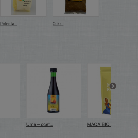
Polenta...
Cukr...
Cukr...
Ume – ocet...
MACA BIO 125...