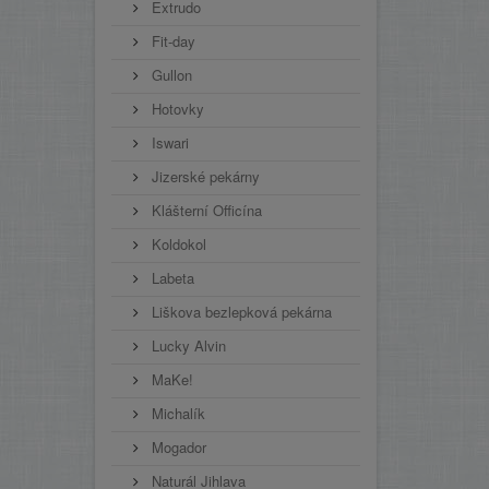
Extrudo
Fit-day
Gullon
Hotovky
Iswari
Jizerské pekárny
Klášterní Officína
Koldokol
Labeta
Liškova bezlepková pekárna
Lucky Alvin
MaKe!
Michalík
Mogador
Naturál Jihlava