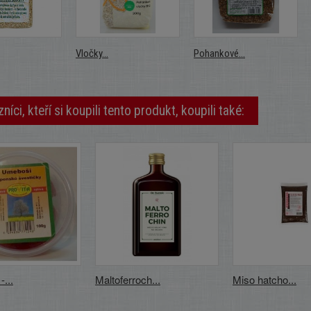
Vločky...
Pohankové...
níci, kteří si koupili tento produkt, koupili také:
...
Maltoferroch...
Miso hatcho...