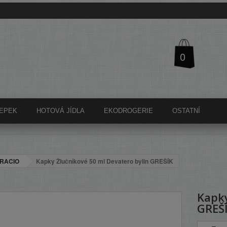
0
EPEK
HOTOVÁ JÍDLA
EKODROGERIE
OSTATNÍ
RACIO
Kapky Žlučníkové 50 ml Devatero bylin GREŠÍK
Kapky
GREŠ