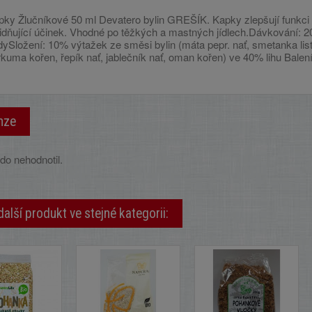
pky Žlučníkové 50 ml Devatero bylin GREŠÍK. Kapky zlepšují funkci ž
idňující účinek. Vhodné po těžkých a mastných jídlech.Dávkování: 20 
ySložení: 10% výtažek ze směsi bylin (máta pepr. nať, smetanka list,
kuma kořen, řepík nať, jablečník nať, oman kořen) ve 40% lihu Balení
nze
do nehodnotil.
další produkt ve stejné kategorii: