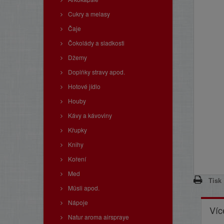
Cukry a melasy
Čaje
Čokolády a sladkosti
Džemy
Doplňky stravy apod.
Hotové jídlo
Houby
Kávy a kávoviny
Křupky
Knihy
Koření
Med
Tisk
Müsli apod.
Nápoje
Víc
Natur aroma airspraye