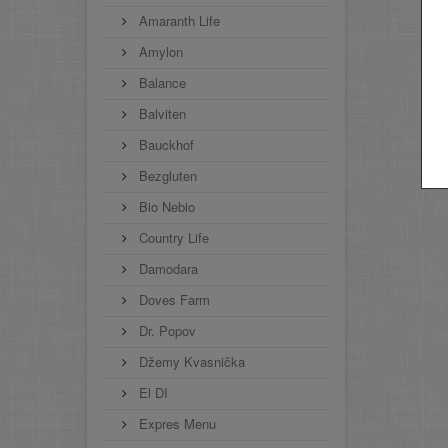
Amaranth Life
Amylon
Balance
Balviten
Bauckhof
Bezgluten
Bio Nebio
Country Life
Damodara
Doves Farm
Dr. Popov
Džemy Kvasnička
El DI
Expres Menu