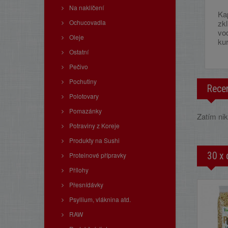
Na naklíčení
Ka
Ochucovadla
zkl
vod
Oleje
kur
Ostatní
Pečivo
Pochutiny
Rece
Polotovary
Pomazánky
Zatím nik
Potraviny z Koreje
Produkty na Sushi
30 x 
Proteinové přípravky
Přílohy
Přesnídávky
Psyllium, vláknina atd.
RAW