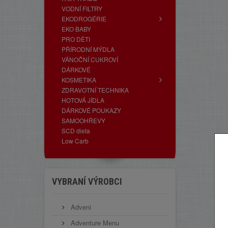
VODNÍ FILTRY
EKODROGÉRIE
EKO BABY
PRO DĚTI
PŘÍRODNÍ MÝDLA
VÁNOČNÍ CUKROVÍ
DÁRKOVÉ
KOSMETIKA
ZDRAVOTNÍ TECHNIKA
HOTOVÁ JÍDLA
DÁRKOVÉ POUKAZY
SAMOOHŘEVY
SCD dieta
Low Carb
VYBRANÍ VÝROBCI
Adveni
Adventure Menu