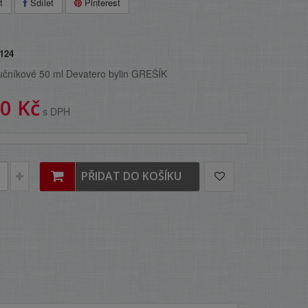
t
Sdílet
Pinterest
124
učníkové 50 ml Devatero bylin GREŠÍK
0 Kč
s DPH
PŘIDAT DO KOŠÍKU