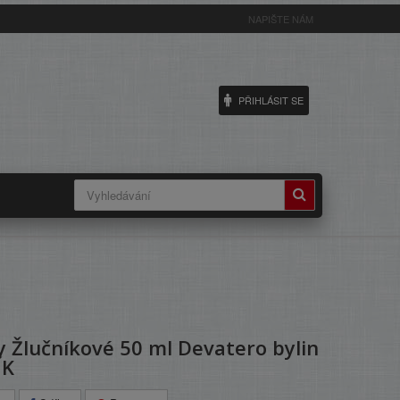
NAPIŠTE NÁM
PŘIHLÁSIT SE
 Žlučníkové 50 ml Devatero bylin
ÍK