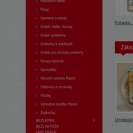
Redukční dieta
Řasy
Semena a plody
Pohanka...
Směsi, kaše, mouky
Super potraviny
Sušenky a sladkosti
Zákaz
Směsi pro domácí pekárny
Sirupy bylinné
Syrovátka
Vánoční pečivo Racio
Vitamíny a minerály
Vločky
Výhodné balíčky Racio
Žvýkačky
Umeboši -
BEZLEPEK
BEZLAKTÓZA
FAIR TRADE