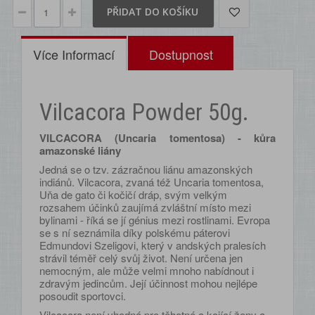
PŘIDAT DO KOŠÍKU
Více Informací
Dostupnost
Vilcacora Powder 50g.
VILCACORA (Uncaria tomentosa) - kůra
amazonské liány
Jedná se o tzv. zázračnou liánu amazonských
indiánů. Vilcacora, zvaná též Uncaria tomentosa,
Uňa de gato či kočičí dráp, svým velkým
rozsahem účinků zaujímá zvláštní místo mezi
bylinami - říká se jí génius mezi rostlinami. Evropa
se s ní seznámila díky polskému páterovi
Edmundovi Szeligovi, který v andských pralesích
strávil téměř celý svůj život. Není určena jen
nemocným, ale může velmi mnoho nabídnout i
zdravým jedincům. Její účinnost mohou nejlépe
posoudit sportovci.
Vilcacora není vhodná pro těhotné a kojící ženy a