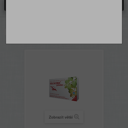
MENU
HOME
O NÁS
RACIO
Vilcacora Powder 50g
DODÁNÍ - PŘEPRAVNÉ
OBCHODNÍ PODMÍNKY
Zobrazit větší