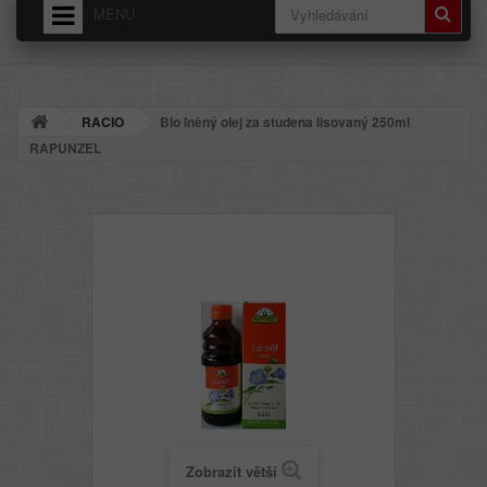
MENU
HOME
O NÁS
RACIO
Bio lněný olej za studena lisovaný 250ml
DODÁNÍ - PŘEPRAVNÉ
RAPUNZEL
OBCHODNÍ PODMÍNKY
Zobrazit větší