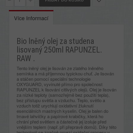
Více Informací
Bio lněný olej za studena
lisovaný 250ml RAPUNZEL.
RAW .
Tento lněný olej je lisován ze zlatého lněného
semínka a má příjemnou typickou chuť. Je lisován
a stáčen pomocí speciální technologie
OXYGUARD, vyvinuté přímo pro společnost
RAPUNZEL k lisování citlivých olejů. Olej je lisován
za nízké teploty (samozřejmě bez použití tepla),
bez přístupu světla a vzduchu. Teplo, světlo a
vzduch totiž urychlují oxidativní žluknutí
esenciálních mastných kyselin. Olej je balen do
tmavé lahvičky a papírové krabičky, která ho
chrání před světlem a částečně jej izoluje před
vnějším teplem (např. při přepravě domů). Díky této
technologii se značně omezí oxidační procesy v