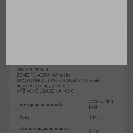
Lahvičku pečlivě zavírejte:
Olej musí být chráněn
před kyslíkem, protože ten ničí nenasycené
mastné kyseliny.
Skladujte v temnu:
Světlo je největší nepřítel
plnohodnotných olejů, protože mnohonásobně
urychluje reakci mastných kyselin se vzdušným
kyslíkem.
Uchovávejte v chladu:
Ve studeném oleji probíhá
mnohem méně reakcí – a navíc pomaleji -
vedoucích k jeho znehodnocení, nechávejte proto
olej v ledničce.
OBJEM: 250 ml
ZEMĚ PŮVODU: Německo
UPOZORNĚNÍ PRO ALERGIKY: Výrobek
neobsahuje stopy alergenů.
VÝŽIVOVÉ ÚDAJE NA 100 G:
3700 kJ/900
Energetická hodnota
kcal
Tuky
100 g
z toho nasycené mastné
8,4 g