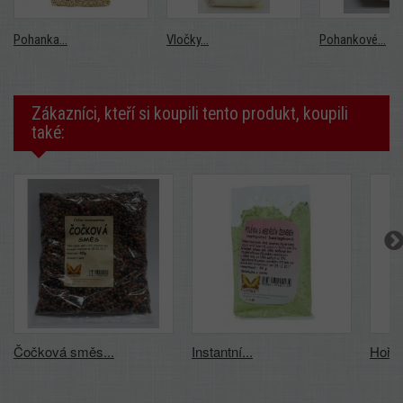
Pohanka...
Vločky...
Pohankové...
Zákazníci, kteří si koupili tento produkt, koupili
také:
Čočková směs...
Instantní...
Hořči