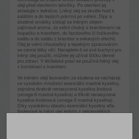
oleji před otevřením lahvičky. Po otevření jej
skladujte v ledničce. Lněný olej se skvěle hodí k
salátům a do teplých pokrmů po vaření. Dipy a
studené omáčky získají se lněným olejem
zajímavé aroma. Je velmi chutný s bramborami na
loupačku a tvarohem, do fazolového či čočkového
salátu a do salátu z brambor a sekaných ořechů.
Olej je velmi choulostivý a tepelným zpracováním
se cenné látky ničí. Nenajdete-li ve své kuchyni pro
lněný olej použití, můžete jej užívat lžičku denně
pro zdraví. V léčitelské praxi se používá lněný olej
v kombinaci s tvarohem.
Ve lněném oleji lisovaném za studena se nacházejí
ve vysokém množství esenciální mastné kyseliny,
zejména dvakrát nenasycená kyselina linolová
(omega-6 mastná kyselina) a třikrát nenasycená
kyselina linolenová (omega-3 mastná kyselina).
Díky vysokému obsahu esenciální kyseliny alfa-
linolenové je lněný olej jedním z nejcennějších
jedlých olejů vůbec. V kombinaci s ostatními oleji
může lněný olej optimalizovat vstřebávání
mastných kyselin. Vysoký obsah vitaminu E také
jistě stojí za zmínku.
TIPY PRO SKLADOVÁNÍ: