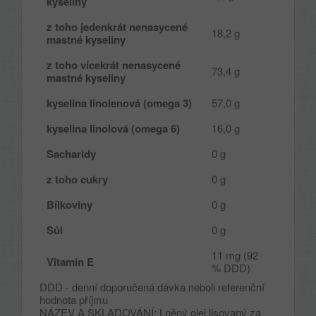
kyseliny
z toho jedenkrát nenasycené
18,2 g
mastné kyseliny
z toho vícekrát nenasycené
73,4 g
mastné kyseliny
kyselina linolenová (omega 3)
57,0 g
kyselina linolová (omega 6)
16,0 g
Sacharidy
0 g
z toho cukry
0 g
Bílkoviny
0 g
Sůl
0 g
11 mg (92
Vitamin E
% DDD)
DDD - denní doporučená dávka neboli referenční
hodnota příjmu
NÁZEV A SKLADOVÁNÍ: Lněný olej lisovaný za