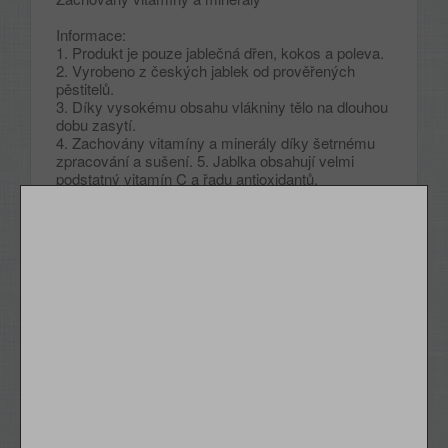
Informace:
1. Produkt je pouze jablečná dřen, kokos a poleva.
2. Vyrobeno z českých jablek od prověřených
pěstitelů.
3. Díky vysokému obsahu vlákniny tělo na dlouhou
dobu zasytí.
4. Zachovány vitamíny a minerály díky šetrnému
zpracování a sušení. 5. Jablka obsahují velmi
podstatný vitamín C a řadu antioxidantů.
6. Zdravá varianta k nezdravým sladkostem.
Na 100g jablečných trubiček je použito 850g
čerstvého ovoce.
K výrobě dřeně je použita technologie drcení a
lisování jablek na homogenizéru vlastní výroby.
Díky kterému dochází k porušení ochranných
obalů buněk jablečné vlákniny a tím uvolnění
vitamínů a minerálních látek do dřeně. Ta se pak
suší v nízkotepelné sušičce. Díky sušení při
nízkých teplotách si trubičky zachovají veškeré
vitamíny, minerály a vydatné množství vlákniny.
Konce jsou poté namočeny do kvalitní polevy od
českého výrobce a posypány kokosem.