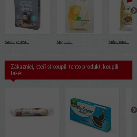
Kaše rýžová...
Krupice...
Kukuřičná...
Zákazníci, kteří si koupili tento produkt, koupili
také: