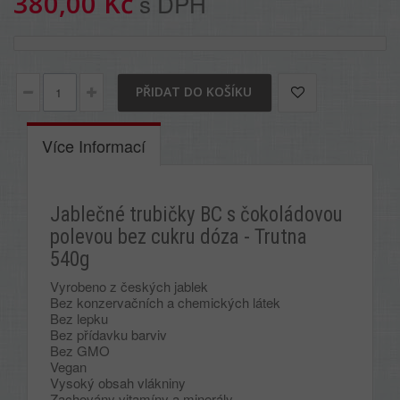
380,00 Kč
s DPH
PŘIDAT DO KOŠÍKU
Více Informací
Jablečné trubičky BC s čokoládovou
polevou bez cukru dóza - Trutna
540g
Vyrobeno z českých jablek
Bez konzervačních a chemických látek
Bez lepku
Bez přídavku barviv
Bez GMO
Vegan
Vysoký obsah vlákniny
Zachovány vitamíny a minerály