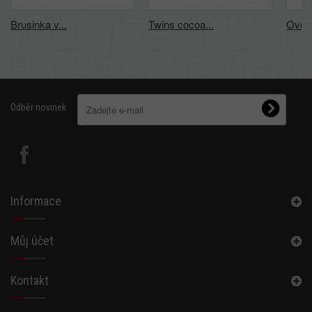
Brusinka v...
Twins cocoa...
Ovesn
Odběr novinek
Informace
Můj účet
Kontakt