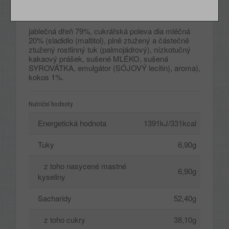
Složení
jablečná dřeň 79%, cukrářská poleva dia mléčná
20% (sladidlo (maltitol), plně ztužený a částečně
ztužený rostlinný tuk (palmojádrový), nízkotučný
kakaový prášek, sušené MLÉKO, sušená
SYROVÁTKA, emulgátor (SÓJOVÝ lecitin), aroma),
kokos 1%.
Nutriční hodnoty
Energetická hodnota
1391kJ/331kcal
Tuky
6,90g
z toho nasycené mastné
6,90g
kyseliny
Sacharidy
52,40g
z toho cukry
38,10g