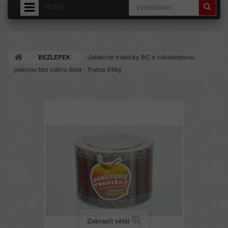
MENU
HOME
O NÁS
BEZLEPEK
Jablečné trubičky BC s čokoládovou
DODÁNÍ - PŘEPRAVNÉ
polevou bez cukru dóza - Trutna 540g
OBCHODNÍ PODMÍNKY
Zobrazit větší