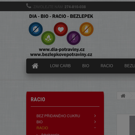
ZAVOLEJTE NÁM:
274-810-038
LOW CARB
BIO
RACIO
BEZL
RACIO
BEZ PŘIDANÉHO CUKRU
BIO
RACIO
Arkokapsle