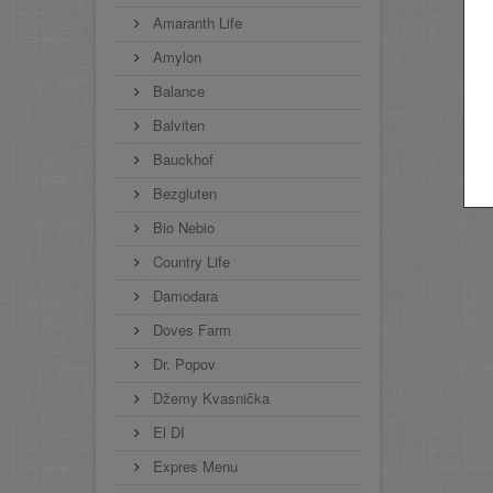
Amaranth Life
Amylon
Balance
Balviten
Bauckhof
Bezgluten
Bio Nebio
Country Life
Damodara
Doves Farm
Dr. Popov
Džemy Kvasnička
El DI
Expres Menu