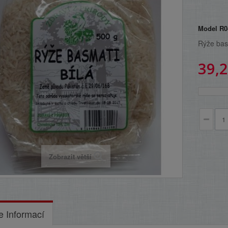
Model
R0
Rýže bas
39,2
Zobrazit větší
e Informací