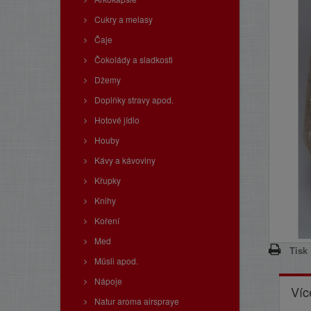
Cukry a melasy
Čaje
Čokolády a sladkosti
Džemy
Doplňky stravy apod.
Hotové jídlo
Houby
Kávy a kávoviny
Křupky
Knihy
Koření
Med
Tisk
Müsli apod.
Nápoje
Víc
Natur aroma airspraye