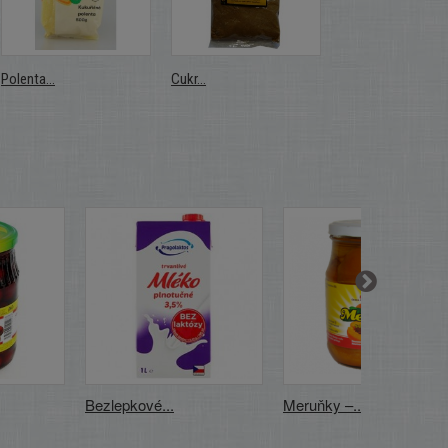
Polenta...
Cukr...
Cukr...
Bezlepkové...
Meruňky –...