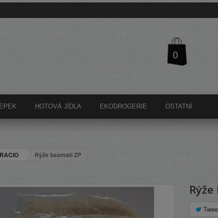
0
EPEK
HOTOVÁ JÍDLA
EKODROGERIE
OSTATNÍ
RACIO
Rýže basmati ZP
Rýže 
Twee