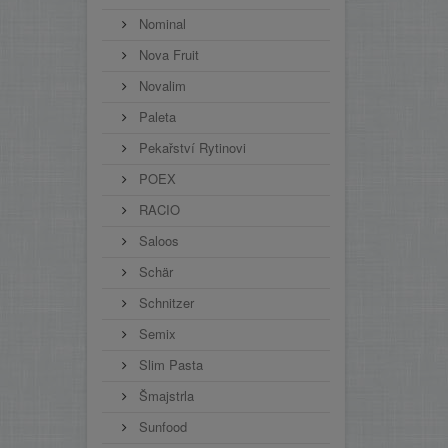
Nominal
Nova Fruit
Novalim
Paleta
Pekařství Rytinovi
POEX
RACIO
Saloos
Schär
Schnitzer
Semix
Slim Pasta
Šmajstrla
Sunfood