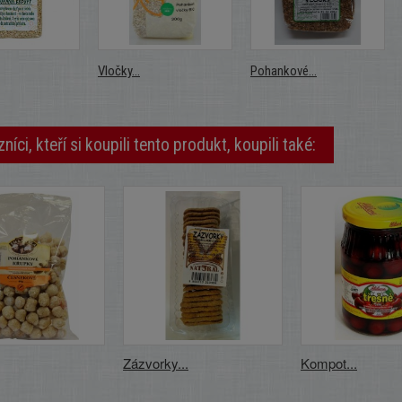
Vločky...
Pohankové...
níci, kteří si koupili tento produkt, koupili také:
Zázvorky...
Kompot...