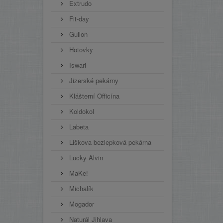
Extrudo
Fit-day
Gullon
Hotovky
Iswari
Jizerské pekárny
Klášterní Officína
Koldokol
Labeta
Liškova bezlepková pekárna
Lucky Alvin
MaKe!
Michalík
Mogador
Naturál Jihlava