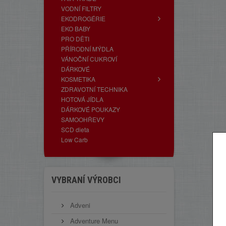
VODNÍ FILTRY
EKODROGÉRIE
EKO BABY
PRO DĚTI
PŘÍRODNÍ MÝDLA
VÁNOČNÍ CUKROVÍ
DÁRKOVÉ
KOSMETIKA
ZDRAVOTNÍ TECHNIKA
HOTOVÁ JÍDLA
DÁRKOVÉ POUKAZY
SAMOOHŘEVY
SCD dieta
Low Carb
VYBRANÍ VÝROBCI
Adveni
Adventure Menu