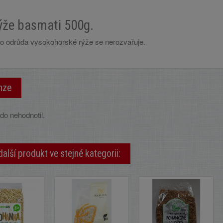
ýže basmati 500g.
to odrůda vysokohorské rýže se nerozvařuje.
nze
do nehodnotil.
další produkt ve stejné kategorii: