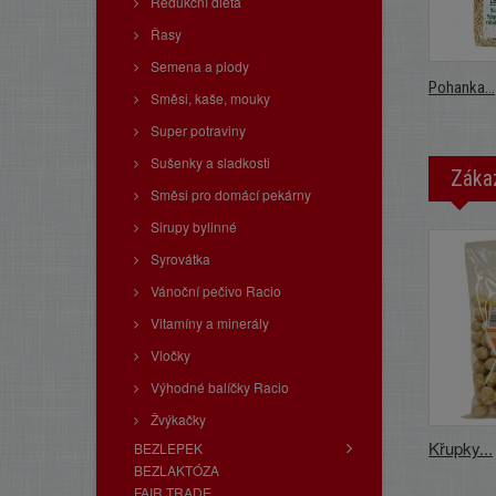
Redukční dieta
Řasy
Semena a plody
Pohanka...
Směsi, kaše, mouky
Super potraviny
Sušenky a sladkosti
Zákaz
Směsi pro domácí pekárny
Sirupy bylinné
Syrovátka
Vánoční pečivo Racio
Vitamíny a minerály
Vločky
Výhodné balíčky Racio
Žvýkačky
Křupky...
BEZLEPEK
BEZLAKTÓZA
FAIR TRADE