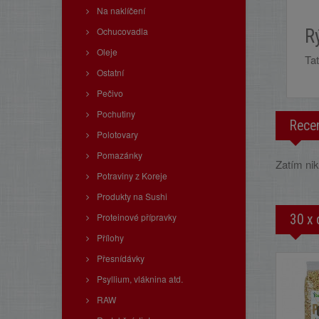
Na naklíčení
Ochucovadla
R
Oleje
Ta
Ostatní
Pečivo
Pochutiny
Rece
Polotovary
Pomazánky
Zatím nik
Potraviny z Koreje
Produkty na Sushi
Proteinové přípravky
30 x 
Přílohy
Přesnídávky
Psyllium, vláknina atd.
RAW