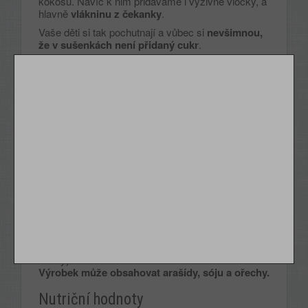
kokosu. Navíc k nim přidáváme i výživné vločky, a
hlavně
vlákninu z čekanky
.
Vaše děti si tak pochutnají a vůbec si
nevšimnou,
že v sušenkách není přidaný cukr
.
Skladujte v suchu a chraňte před teplem.
Výrobce: Emco spol. s r.o., Türkova 2319/5b, 149
00 Praha 4, Česká republika
Složení
Složení:
Ovesné
vločky 31 %,
pšeničná
mouka,
řepkový olej, vláknina z kořene čekanky 13 %,
strouhaný kokos 9 %,
ječný
sladový extrakt,
kakaový prášek 3 %, sušené plnotučné
mléko
3 %,
antioxidanty (askorbylpalmitát, přírodní extrakt s
vysokým obsahem tokoferolů), emulgátor: řepkový
lecitin, přírodní aroma, kypřicí látky
(hydrogenuhličitan amonný, hydrogenuhličitan
sodný).
Výrobek může obsahovat arašídy, sóju a ořechy.
Nutriční hodnoty