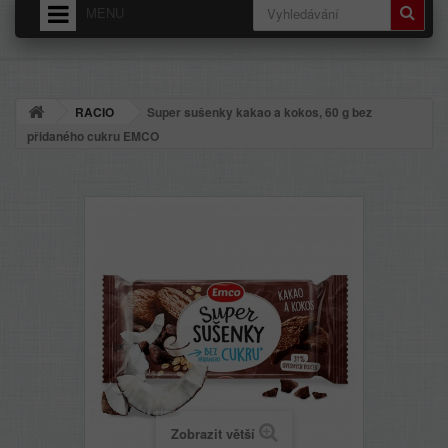
MENU
HOME
O NÁS
RACIO
Super sušenky kakao a kokos, 60 g bez
DODÁNÍ - PŘEPRAVNÉ
přidaného cukru EMCO
OBCHODNÍ PODMÍNKY
Zobrazit větší