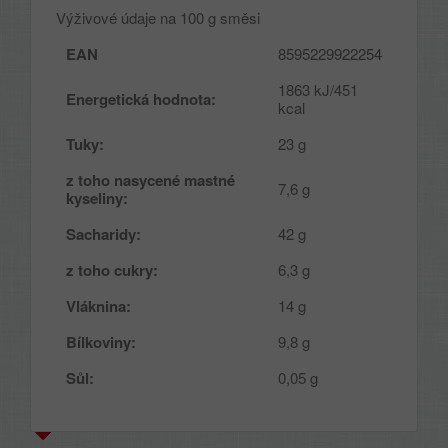
Výživové údaje na 100 g směsi
EAN
8595229922254
1863 kJ/451
Energetická hodnota:
kcal
Tuky:
23 g
z toho nasycené mastné
7,6 g
kyseliny:
Sacharidy:
42 g
z toho cukry:
6,3 g
Vláknina:
14 g
Bílkoviny:
9,8 g
Sůl:
0,05 g