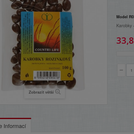
Model
R0
Karobky 
33,8
Zobrazit větší
e Informací