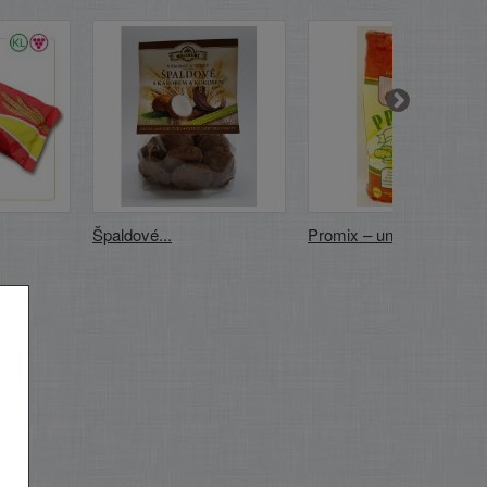
Špaldové...
Promix – uni...