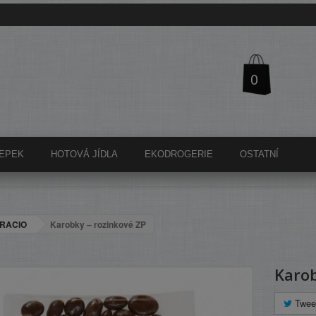
0
EPEK
HOTOVÁ JÍDLA
EKODROGERIE
OSTATNÍ
RACIO
Karobky – rozinkové ZP
Karob
Twee