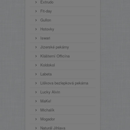
Extrudo
Fit-day
Gullon
Hotovky
Iswari
Jizerské pekárny
Klášterní Officína
Koldokol
Labeta
Liškova bezlepková pekárna
Lucky Alvin
MaKe!
Michalík
Mogador
Naturál Jihlava