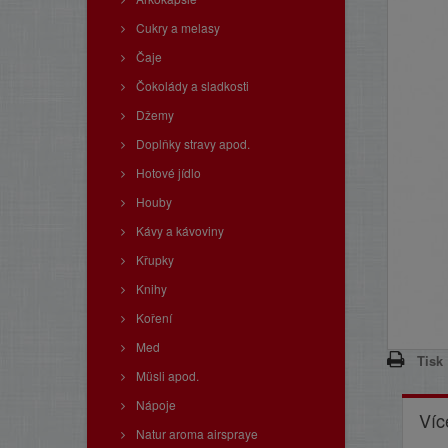
Cukry a melasy
Čaje
Čokolády a sladkosti
Džemy
Doplňky stravy apod.
Hotové jídlo
Houby
Kávy a kávoviny
Křupky
Knihy
Koření
Med
Tisk
Müsli apod.
Nápoje
Víc
Natur aroma airspraye