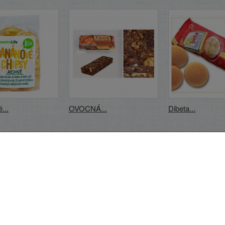
...
OVOCNÁ...
Dibeta...