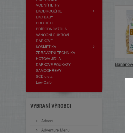
VODNÍ FILTRY
EKODROGÉRIE
EKO BABY
PRO DĚTI
PŘÍRODNÍ MÝDLA
VÁNOČNÍ CUKROVÍ
DÁRKOVÉ
KOSMETIKA
ZDRAVOTNÍ TECHNIKA
HOTOVÁ JÍDLA
Banánové
DÁRKOVÉ POUKAZY
SAMOOHŘEVY
SCD dieta
Low Carb
VYBRANÍ VÝROBCI
Adveni
Adventure Menu