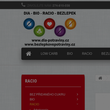
ZAVOLEJTE NÁM:
274-810-038
LOW CARB
BIO
RACIO
BEZL
RACIO
BEZ PŘIDANÉHO CUKRU
BIO
RACIO
Arkokapsle