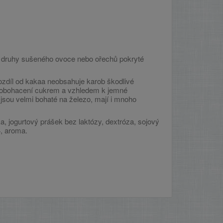
é druhy sušeného ovoce nebo ořechů pokryté
rozdíl od kakaa neobsahuje karob škodlivé
b obohacení cukrem a vzhledem k jemné
jsou velmi bohaté na železo, mají i mnoho
a, jogurtový prášek bez laktózy, dextróza, sojový
4, aroma.