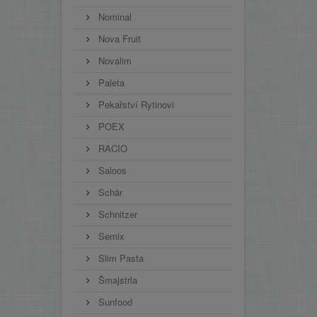
Nominal
Nova Fruit
Novalim
Paleta
Pekařství Rytinovi
POEX
RACIO
Saloos
Schär
Schnitzer
Semix
Slim Pasta
Šmajstrla
Sunfood