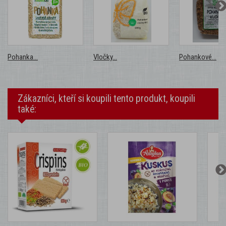
Pohanka...
Vločky...
Pohankové...
Zákazníci, kteří si koupili tento produkt, koupili
také: