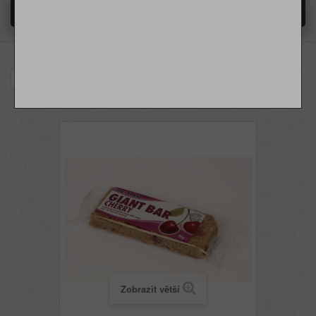
MENU
HOME
O NÁS
RACIO
Obří ovesná tyčinka Višňová Giant Bar 90g
DODÁNÍ - PŘEPRAVNÉ
OBCHODNÍ PODMÍNKY
Zobrazit větší