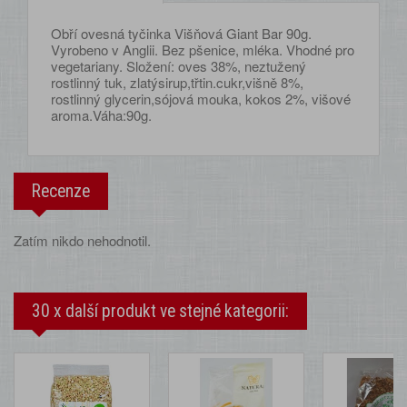
Obří ovesná tyčinka Višňová Giant Bar 90g.
Vyrobeno v Anglii. Bez pšenice, mléka. Vhodné pro
vegetariany. Složení: oves 38%, neztužený
rostlinný tuk, zlatýsirup,třtin.cukr,višně 8%,
rostlinný glycerin,sójová mouka, kokos 2%, višové
aroma.Váha:90g.
Recenze
Zatím nikdo nehodnotil.
30 x další produkt ve stejné kategorii: