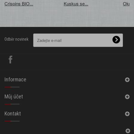
Crispins BIO...
Kuskus se...
Okra 
Odběr novinek
Informace
Můj účet
Kontakt