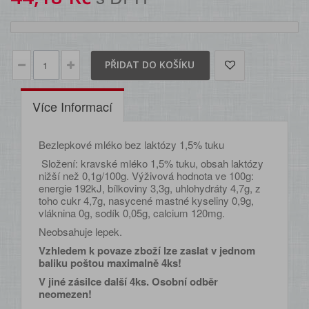
PŘIDAT DO KOŠÍKU
Více Informací
Bezlepkové mléko bez laktózy 1,5% tuku
Složení: kravské mléko 1,5% tuku, obsah laktózy
nižší než 0,1g/100g. Výživová hodnota ve 100g:
energie 192kJ, bílkoviny 3,3g, uhlohydráty 4,7g, z
toho cukr 4,7g, nasycené mastné kyseliny 0,9g,
vláknina 0g, sodík 0,05g, calcium 120mg.
Neobsahuje lepek.
Vzhledem k povaze zboží lze zaslat v jednom
baliku poštou maximalně 4ks!
V jiné zásilce další 4ks. Osobní odběr
neomezen!