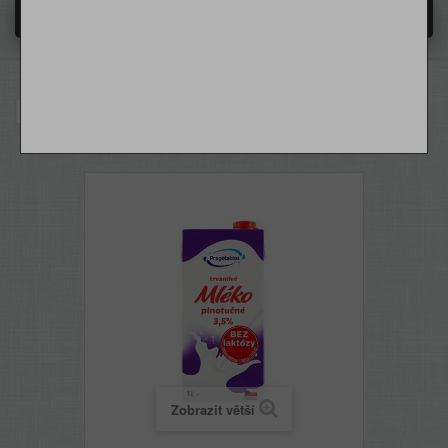
MENU
HOME
O NÁS
BEZLEPEK
Bezlepkové mléko bez laktózy 1,5% tuku
DODÁNÍ - PŘEPRAVNÉ
OBCHODNÍ PODMÍNKY
Zobrazit větší