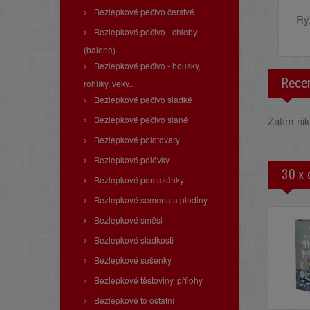
Bezlepkové pečivo čerstvé
Rý
Bezlepkové pečivo - chleby
(balené)
Bezlepkové pečivo - housky,
Rece
rohlíky, veky...
Bezlepkové pečivo sladké
Bezlepkové pečivo slané
Zatím nik
Bezlepkové polotovary
Bezlepkové polévky
30 x 
Bezlepkové pomazánky
Bezlepkové semena a plodiny
Bezlepkové směsi
Bezlepkové sladkosti
Bezlepkové sušenky
Bezlepkové těstoviny, přílohy
Bezlepkové to ostatní