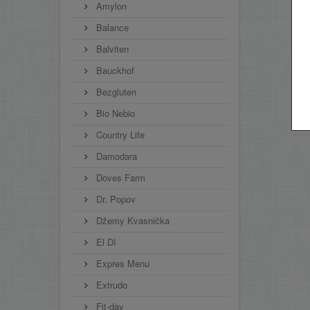
Amylon
Balance
Balviten
Bauckhof
Bezgluten
Bio Nebio
Country Life
Damodara
Doves Farm
Dr. Popov
Džemy Kvasnička
El DI
Expres Menu
Extrudo
Fit-day