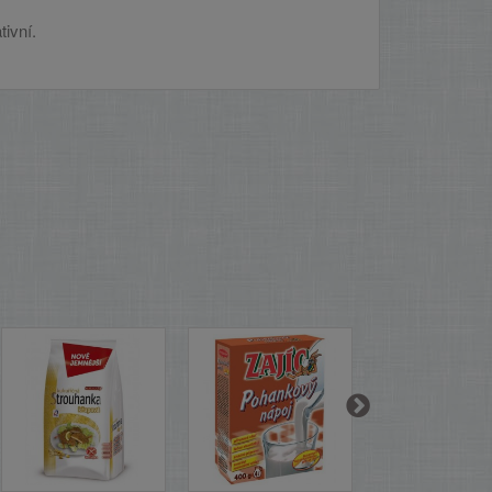
ivní.