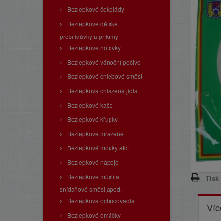
Bezlepkové čokolády
Bezlepkové dětské
přesnídávky a příkrmy
Bezlepkové hotovky
Bezlepkové vánoční pečivo
Bezlepkové chlebové směsi
Bezlepková chlazená jídla
Bezlepkové kaše
Bezlepkové křupky
Bezlepkové mražené
Bezlepkové mouky atd.
Bezlepkové nápoje
Bezlepkové müsli a
Tisk
snídaňové směsi apod.
Bezlepková ochucovadla
Víc
Bezlepkové omáčky