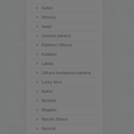
Gullon
Hotovky
Iswari
Jizerské pekárny
Klášterní Officína
Koldokol
Labeta
Liškova bezlepková pekárna
Lucky Alvin
MaKe!
Michalík
Mogador
Naturál Jihlava
Nominal