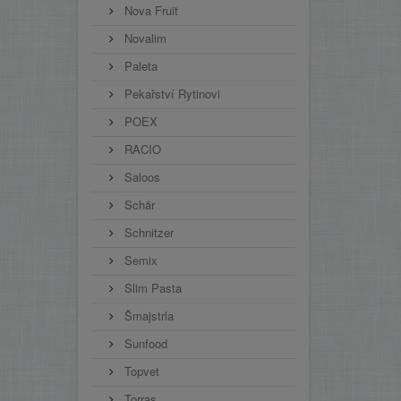
Nova Fruit
Novalim
Paleta
Pekařství Rytinovi
POEX
RACIO
Saloos
Schär
Schnitzer
Semix
Slim Pasta
Šmajstrla
Sunfood
Topvet
Torras