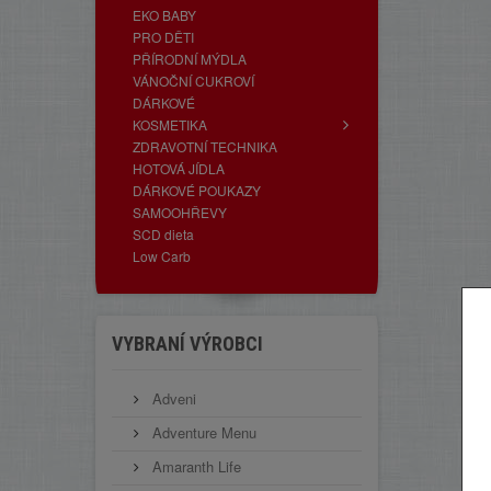
EKO BABY
PRO DĚTI
PŘÍRODNÍ MÝDLA
VÁNOČNÍ CUKROVÍ
DÁRKOVÉ
KOSMETIKA
ZDRAVOTNÍ TECHNIKA
HOTOVÁ JÍDLA
DÁRKOVÉ POUKAZY
SAMOOHŘEVY
SCD dieta
Low Carb
VYBRANÍ VÝROBCI
Adveni
Adventure Menu
Amaranth Life