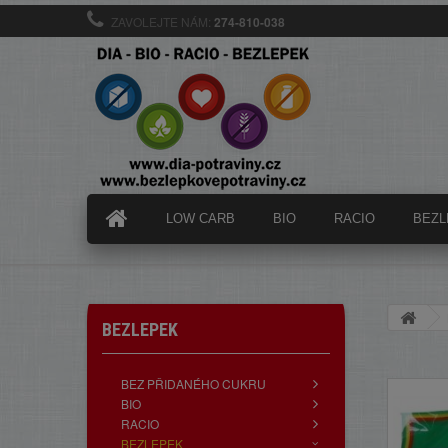
ZAVOLEJTE NÁM:
274-810-038
LOW CARB
BIO
RACIO
BEZL
BEZLEPEK
BEZ PŘIDANÉHO CUKRU
BIO
RACIO
BEZLEPEK