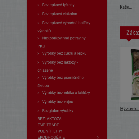
Bezlepkové tyčinky
Kaše...
Bezlepková vláknina
Bezlepkové výhodné balíčky
výrobků
Zákaz
Nízkobílkovinné potraviny
PKU
Výrobky bez cukru a lepku
Výrobky bez laktózy -
chlazené
Výrobky bez pšeničného
škrobu
Výrobky bez mléka a laktózy
Výrobky bez vajec
Rýžové..
Bezgluten výrobky
BEZLAKTÓZA
FAIR TRADE
VODNÍ FILTRY
EKODROGÉRIE