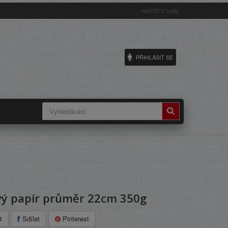
NAPIŠTE NÁM
PŘIHLÁSIT SE
vý papír průměr 22cm 350g
t
Sdílet
Pinterest