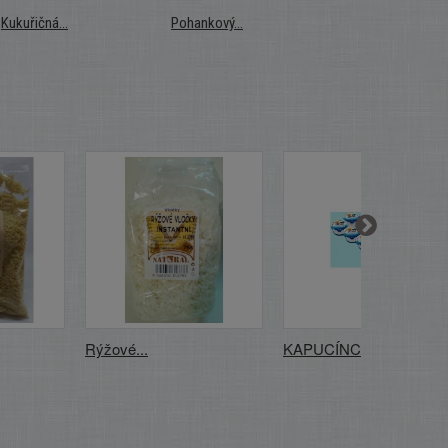
Kukuřičná...
Pohankový...
Psyllicol –...
Rýžové...
KAPUCÍNCI DO...