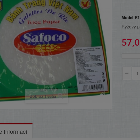
Model
R1
Rýžový p
57,0
Zobrazit větší
e Informací