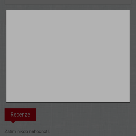
PŘIDAT DO KOŠÍKU
Více Informací
Dostupnost
Kaše s kaštanem a
vanilkou bez cukru 300g
ADVENI
Recenze
Zatím nikdo nehodnotil.