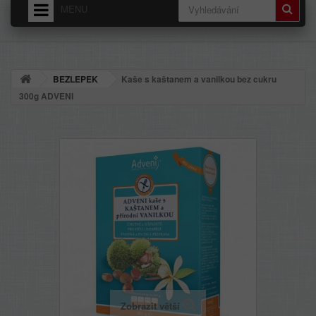
MENU
HOME
O NÁS
BEZLEPEK
Kaše s kaštanem a vanilkou bez cukru
DODÁNÍ - PŘEPRAVNÉ
300g ADVENI
OBCHODNÍ PODMÍNKY
Zobrazit větší