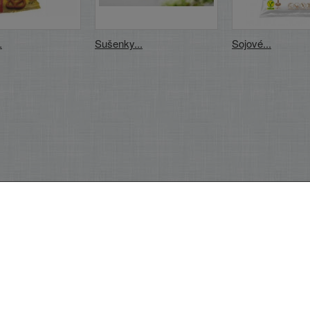
.
Sušenky...
Sojové...