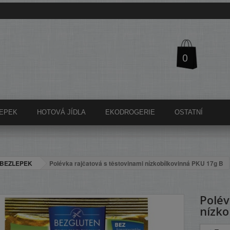
0
EPEK
HOTOVÁ JÍDLA
EKODROGERIE
OSTATNÍ
BEZLEPEK
Polévka rajčatová s těstovinami nízkobílkovinná PKU 17g B
Polév
nízko