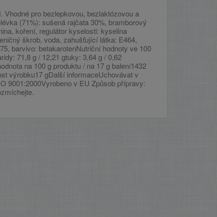
. Vhodné pro bezlepkovou, bezlaktózovou a
Polévka (71%): sušená rajčata 30%, bramborový
ina, koření, regulátor kyselosti: kyselina
ičný škrob, voda, zahušťující látka: E464,
575, barvivo: betakarotenNutriční hodnoty ve 100
ridy: 71,8 g / 12,21 gtuky: 3,64 g / 0,62
hodnota na 100 g produktu / na 17 g balení1432
nost výrobku17 gDalší informaceUchovávat v
SO 9001:2000Vyrobeno v EU Způsob přípravy:
ozmíchejte.