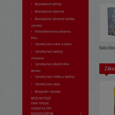
Bezlepkové tyčinky
Bezlepková vláknina
Bezlepkové výhodné balíčky
výrobků
Nízkobílkovinné potraviny
PKU
Výrobky bez cukru a lepku
Kaše rýžov
Výrobky bez laktózy -
chlazené
Výrobky bez pšeničného
Zákaz
škrobu
Výrobky bez mléka a laktózy
Výrobky bez vajec
Bezgluten výrobky
BEZLAKTÓZA
FAIR TRADE
VODNÍ FILTRY
EKODROGÉRIE