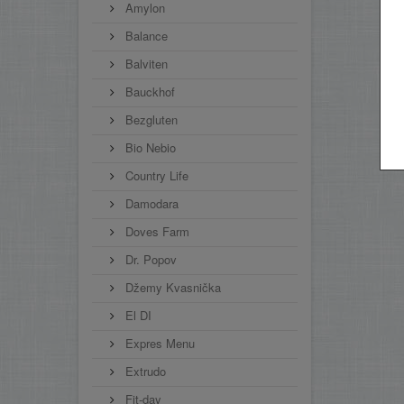
Amylon
Balance
Balviten
Bauckhof
Bezgluten
Bio Nebio
Country Life
Damodara
Doves Farm
Dr. Popov
Džemy Kvasnička
El DI
Expres Menu
Extrudo
Fit-day