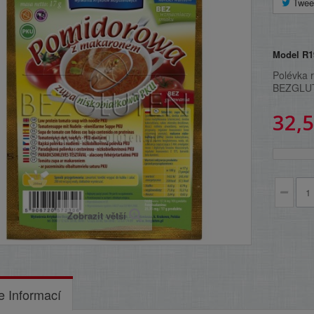
Twee
Model
R1
Polévka 
BEZGLU
32,5
Zobrazit větší
e Informací