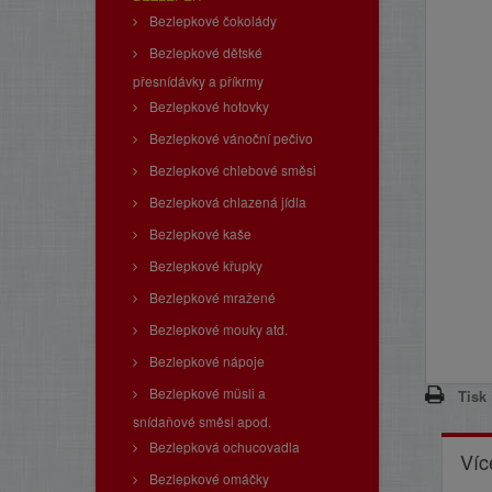
Bezlepkové čokolády
Bezlepkové dětské
přesnídávky a příkrmy
Bezlepkové hotovky
Bezlepkové vánoční pečivo
Bezlepkové chlebové směsi
Bezlepková chlazená jídla
Bezlepkové kaše
Bezlepkové křupky
Bezlepkové mražené
Bezlepkové mouky atd.
Bezlepkové nápoje
Bezlepkové müsli a
Tisk
snídaňové směsi apod.
Bezlepková ochucovadla
Víc
Bezlepkové omáčky