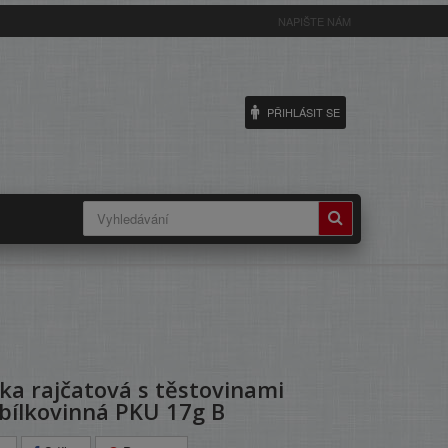
NAPIŠTE NÁM
PŘIHLÁSIT SE
ka rajčatová s těstovinami
bílkovinná PKU 17g B