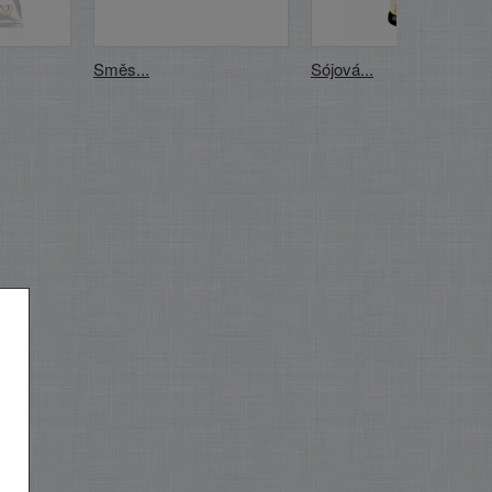
Směs...
Sójová...