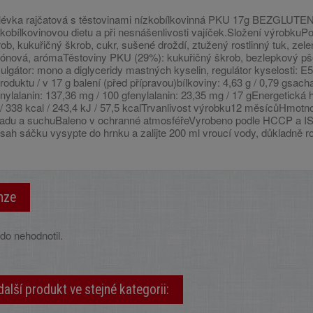
lévka rajčatová s těstovinami nízkobílkovinná PKU 17g BEZGLUTEN
zkobílkovinovou dietu a při nesnášenlivosti vajíček.Složení výrobku
ob, kukuřičný škrob, cukr, sušené droždí, ztužený rostlinný tuk, zelen
trónová, arómaTěstoviny PKU (29%): kukuřičný škrob, bezlepkový pšen
lgátor: mono a diglyceridy mastných kyselin, regulátor kyselosti: E
roduktu / v 17 g balení (před přípravou)bílkoviny: 4,63 g / 0,79 gsacha
nylalanin: 137,36 mg / 100 gfenylalanin: 23,35 mg / 17 gEnergetická 
 / 338 kcal / 243,4 kJ / 57,5 kcalTrvanlivost výrobku12 měsícůHmot
ladu a suchuBaleno v ochranné atmosféřeVyrobeno podle HCCP a I
sah sáčku vysypte do hrnku a zalijte 200 ml vroucí vody, důkladně r
nze
do nehodnotil.
další produkt ve stejné kategorii: