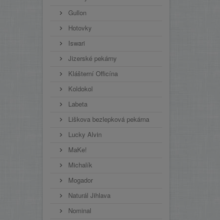
Gullon
Hotovky
Iswari
Jizerské pekárny
Klášterní Officína
Koldokol
Labeta
Liškova bezlepková pekárna
Lucky Alvin
MaKe!
Michalík
Mogador
Naturál Jihlava
Nominal