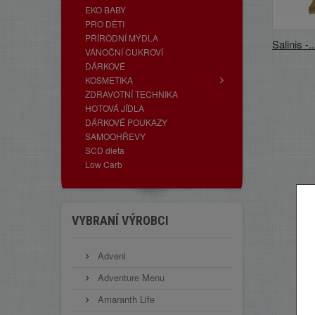
EKO BABY
PRO DĚTI
PŘÍRODNÍ MÝDLA
Salinis -..
VÁNOČNÍ CUKROVÍ
DÁRKOVÉ
KOSMETIKA
ZDRAVOTNÍ TECHNIKA
HOTOVÁ JÍDLA
DÁRKOVÉ POUKAZY
SAMOOHŘEVY
SCD dieta
Low Carb
VYBRANÍ VÝROBCI
Adveni
Adventure Menu
Amaranth Life