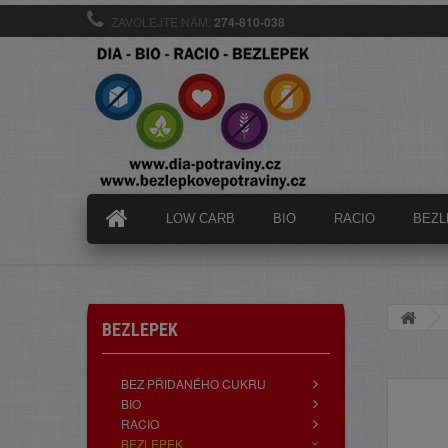
ZAVOLEJTE NÁM:
274-810-038
LOW CARB
BIO
RACIO
BEZL
BEZLEPEK
BEZ PŘIDANÉHO CUKRU
BIO
RACIO
BEZLEPEK