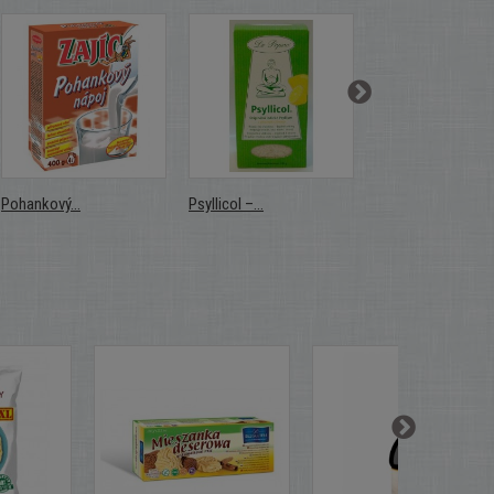
Pohankový...
Psyllicol –...
Psyllicol...