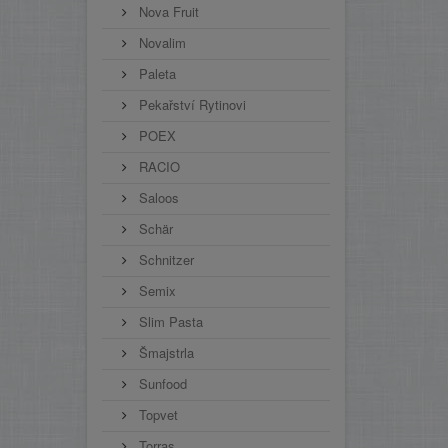
Nova Fruit
Novalim
Paleta
Pekařství Rytinovi
POEX
RACIO
Saloos
Schär
Schnitzer
Semix
Slim Pasta
Šmajstrla
Sunfood
Topvet
Torras