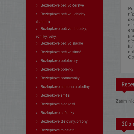
Bezlepkové pečivo čerstvé
Po
ní
Bezlepkové pečivo - chleby
škr
(balené)
ci
Bezlepkové pečivo - housky,
emu
g p
rohlíky, veky...
gfe
Bezlepkové pečivo sladké
kJ
ch
Bezlepkové pečivo slané
Ob
Bezlepkové polotovary
Bezlepkové polévky
Bezlepkové pomazánky
Rece
Bezlepkové semena a plodiny
Bezlepkové směsi
Zatím nik
Bezlepkové sladkosti
Bezlepkové sušenky
Bezlepkové těstoviny, přílohy
30 x 
Bezlepkové to ostatní