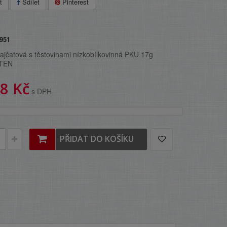
t
Sdílet
Pinterest
951
rajčatová s těstovinami nízkobílkovinná PKU 17g
TEN
8 Kč
s DPH
PŘIDAT DO KOŠÍKU