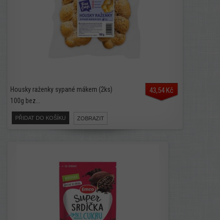
Housky raženky sypané mákem (2ks)
43,54 Kč
100g bez...
PŘIDAT DO KOŠÍKU
ZOBRAZIT