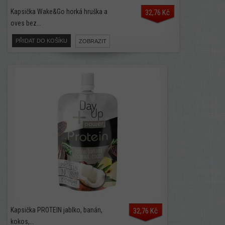
Kapsička Wake&Go horká hruška a
32,76 Kč
oves bez...
PŘIDAT DO KOŠÍKU
ZOBRAZIT
Kapsička PROTEIN jablko, banán,
32,76 Kč
kokos,...