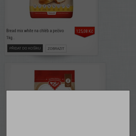
Bread mix white na chléb a pečivo
125,08 Kč
1kg...
PŘIDAT DO KOŠÍKU
ZOBRAZIT