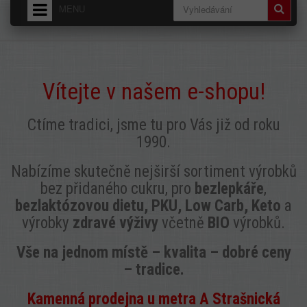
MENU
HOME
O NÁS
Vítejte v našem e-shopu!
DODÁNÍ - PŘEPRAVNÉ
OBCHODNÍ PODMÍNKY
Ctíme tradici, jsme tu pro Vás již od roku
1990.
Nabízíme skutečně nejširší sortiment výrobků
bez přidaného cukru, pro
bezlepkáře
,
bezlaktózovou dietu, PKU, Low Carb, Keto
a
výrobky
zdravé výživy
včetně
BIO
výrobků.
Vše na jednom místě –
kvalita – dobré ceny
– tradice.
K
amenná prodejna u metra A Strašnická