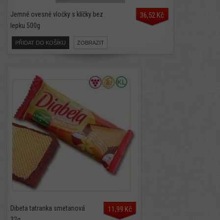
Jemné ovesné vločky s klíčky bez
36,52 Kč
lepku 500g
PŘIDAT DO KOŠÍKU
ZOBRAZIT
Dibeta tatranka smetanová
11,99 Kč
32g