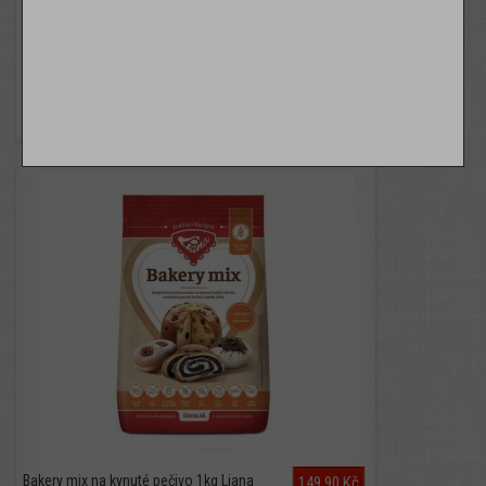
Bread mix dark na chléb a pečivo 1kg
151,90 Kč
Liana...
PŘIDAT DO KOŠÍKU
ZOBRAZIT
Bakery mix na kynuté pečivo 1kg Liana
149,90 Kč