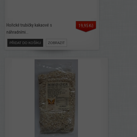
Hořické trubičky kakaové s
19,95 Kč
náhradními...
PŘIDAT DO KOŠÍKU
ZOBRAZIT