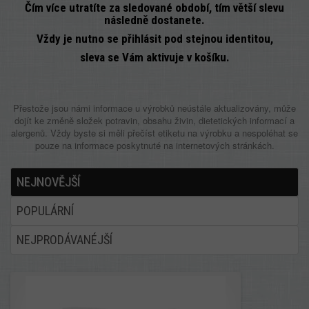
Čím více utratíte za sledované období, tím větší slevu
následně dostanete.
Vždy je nutno se přihlásit pod stejnou identitou,
sleva se Vám aktivuje v košíku.
Přestože jsou námi informace u výrobků neústále aktualizovány, může
dojít ke změně složek potravin, obsahu živin, dietetických informací a
alergenů. Vždy byste si měli přečíst etiketu na výrobku a nespoléhat se
pouze na informace poskytnuté na internetových stránkách.
NEJNOVĚJŠÍ
POPULÁRNÍ
NEJPRODÁVANÉJŠÍ