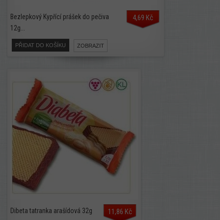
Bezlepkový Kypřící prášek do pečiva
4,69 Kč
12g...
PŘIDAT DO KOŠÍKU
ZOBRAZIT
Dibeta tatranka arašídová 32g
11,86 Kč