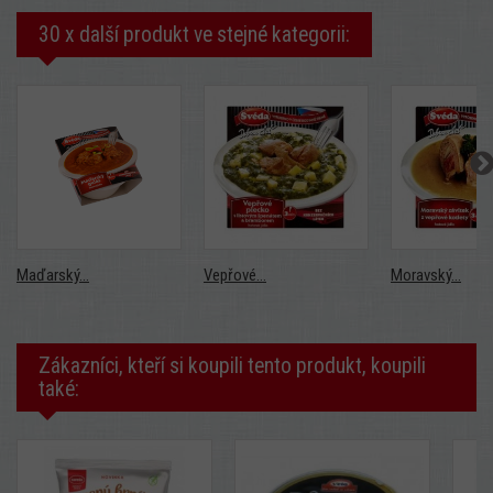
30 x další produkt ve stejné kategorii:
Maďarský...
Vepřové...
Moravský...
Zákazníci, kteří si koupili tento produkt, koupili
také: