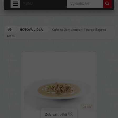
MENU
HOME
O NÁS
HOTOVÁ JÍDLA
Kuře na žampionech 1 porce Expres
DODÁNÍ - PŘEPRAVNÉ
Menu
OBCHODNÍ PODMÍNKY
Zobrazit větší