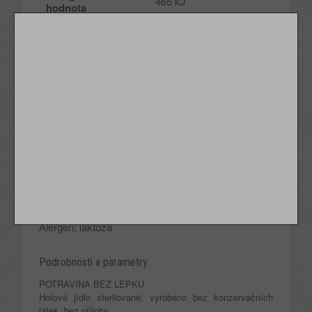
465 kJ
hodnota
Energetická
111 kcal
hodnota
Tuky
7,0 g
nasycené mastné
2,6 g
kyseliny
Sacharidy
4,3 g
cukry
0,3 g
Bílkoviny
8,3 g
Sůl
1,29 g
Alergen: laktóza
Podrobnosti a parametry
POTRAVINA BEZ LEPKU
Hotové jídlo sterilované, vyrobeno bez konzervačních
látek, bez přílohy