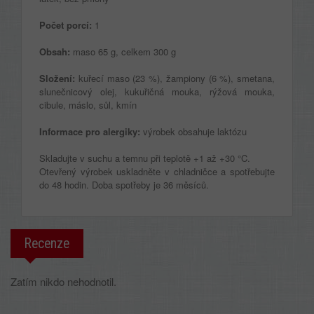
Počet porcí:
1
Obsah:
maso 65 g, celkem 300 g
Složení:
kuřecí maso (23 %), žampiony (6 %), smetana,
slunečnicový olej, kukuřičná mouka, rýžová mouka,
cibule, máslo, sůl, kmín
Informace pro alergiky:
výrobek obsahuje laktózu
Skladujte v suchu a temnu při teplotě +1 až +30 °C.
Otevřený výrobek uskladněte v chladničce a spotřebujte
do 48 hodin. Doba spotřeby je 36 měsíců.
Recenze
Zatím nikdo nehodnotil.