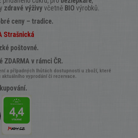
z přidaného cukru, pro
bezlepkáře
,
ky
zdravé výživy
včetně
BIO
výrobků.
obré ceny – tradice.
A Strašnická
zké poštovné.
é ZDARMA v rámci ČR.
í a případných lhůtách dostupnosti u zboží, které
aktuálního vyprodání či rezervace.
kupování.