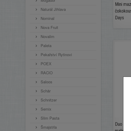
Mogador
Mini ma
Naturál Jihlava
čokokou
Days
Nominal
Nova Fruit
Novalim
Paleta
Pekařství Rytinovi
POEX
RACIO
Saloos
Schär
Schnitzer
Semix
Slim Pasta
Duo zero 
Šmajstrla
malina be