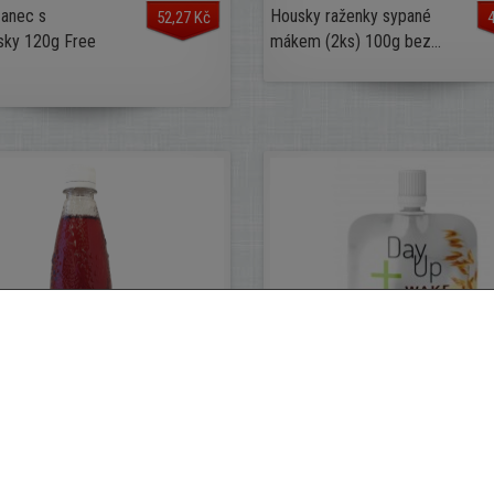
zanec s
Housky raženky sypané
52,27 Kč
4
sky 120g Free
mákem (2ks) 100g bez...
0,65 l s příchutí
Kapsička Wake&Go horká
35,00 Kč
3
z...
hruška a oves bez...