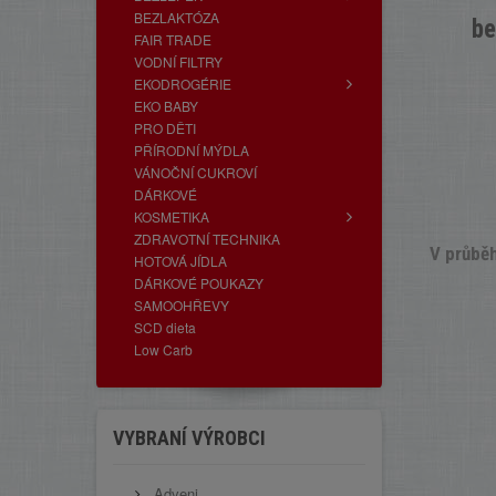
BEZLAKTÓZA
be
FAIR TRADE
VODNÍ FILTRY
EKODROGÉRIE
EKO BABY
PRO DĚTI
PŘÍRODNÍ MÝDLA
VÁNOČNÍ CUKROVÍ
DÁRKOVÉ
KOSMETIKA
ZDRAVOTNÍ TECHNIKA
V průběh
HOTOVÁ JÍDLA
DÁRKOVÉ POUKAZY
SAMOOHŘEVY
SCD dieta
Low Carb
VYBRANÍ VÝROBCI
Adveni