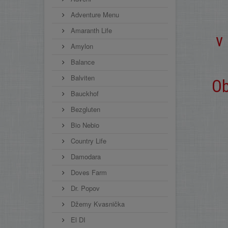
Adventure Menu
Amaranth Life
v
Amylon
Balance
Balviten
Ob
Bauckhof
Bezgluten
Bio Nebio
Country Life
Damodara
Doves Farm
Dr. Popov
Džemy Kvasnička
El DI