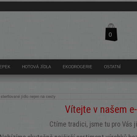
0
EPEK
HOTOVÁ JÍDLA
EKODROGERIE
OSTATNÍ
Vítejte v našem e
Ctíme tradici, jsme tu pro Vás j