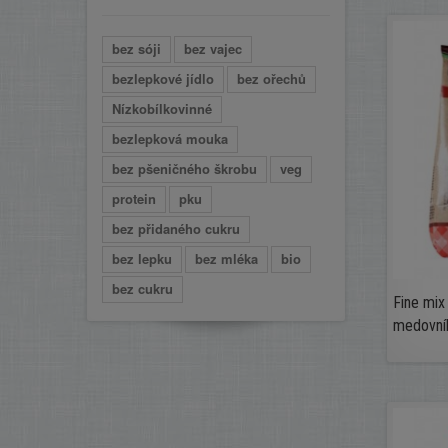
bez sóji
bez vajec
bezlepkové jídlo
bez ořechů
Nízkobílkovinné
bezlepková mouka
bez pšeničného škrobu
veg
protein
pku
bez přidaného cukru
bez lepku
bez mléka
bio
bez cukru
Fine mix
medovník