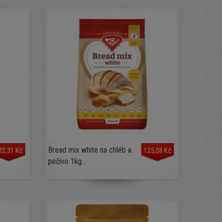
Bread mix white na chléb a
22,31 Kč
125,08 Kč
pečivo 1kg...