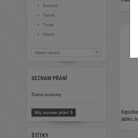
Sunfood
Topvet
Torras
Vitana
Všichni výrobci
SEZNAM PŘÁNÍ
Žádné produkty
Kapsičk
Můj seznam přání
jablko, ba
ŠTÍTKY