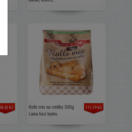
Rolls mix na rohlíky 500g
08,42 Kč
111,19 Kč
Liana bez lepku