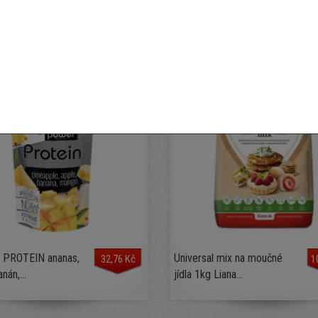
a PROTEIN ananas,
Universal mix na moučné
32,76 Kč
1
nán,...
jídla 1kg Liana...