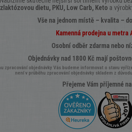
Nabízíme skutečně nejširší sortiment výrobků be
zlaktózovou dietu, PKU, Low Carb, Keto
a výrob
Vše na jednom místě –
kvalita – d
K
amenná prodejna u metra 
Osobní odběr zdarma nebo ní
O
bjednávky nad 1800 Kč
mají
poštovn
u zpracování objednávky Vás budeme informovat o stavu vyřízen
není v průběhu zpracování objednávky skladem z důvodu 
Přejeme Vám příjemné na