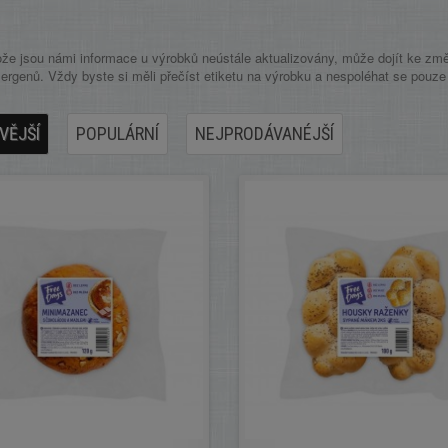
že jsou námi informace u výrobků neústále aktualizovány, může dojít ke změn
lergenů. Vždy byste si měli přečíst etiketu na výrobku a nespoléhat se pouz
VĚJŠÍ
POPULÁRNÍ
NEJPRODÁVANÉJŠÍ