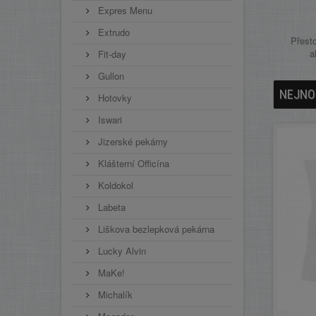
Expres Menu
Extrudo
Přesto
a
Fit-day
Gullon
NEJNO
Hotovky
Iswari
Jizerské pekárny
Klášterní Officína
Koldokol
Labeta
Liškova bezlepková pekárna
Lucky Alvin
MaKe!
Michalík