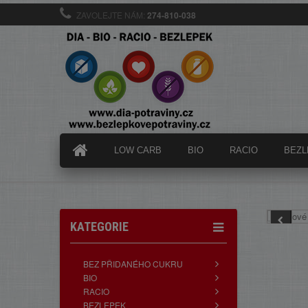
ZAVOLEJTE NÁM:
274-810-038
LOW CARB
BIO
RACIO
BEZL
KATEGORIE
BEZ PŘIDANÉHO CUKRU
BIO
RACIO
BEZLEPEK