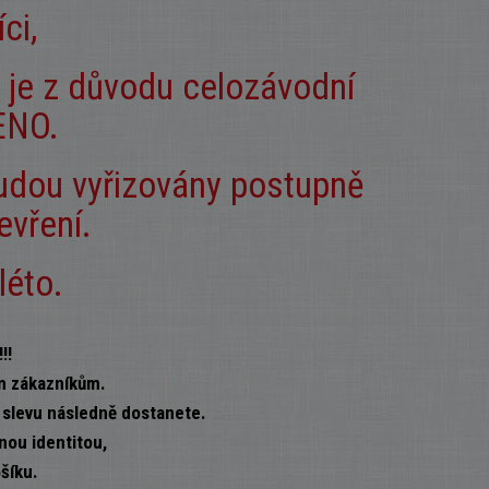
íci,
 je z důvodu celozávodní
ENO.
budou vyřizovány postupně
evření.
léto.
!!
m zákazníkům.
í slevu následně dostanete.
nou identitou,
šíku.