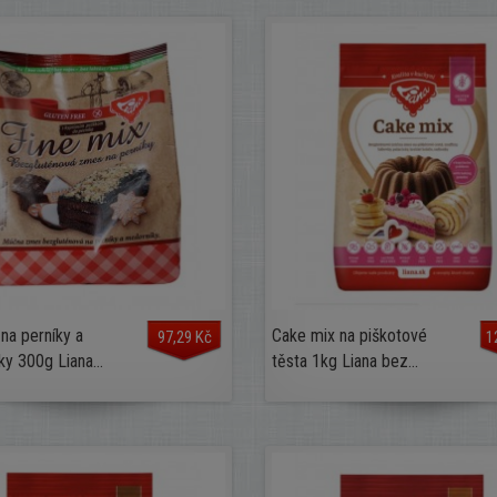
 na perníky a
Cake mix na piškotové
97,29 Kč
1
y 300g Liana...
těsta 1kg Liana bez...