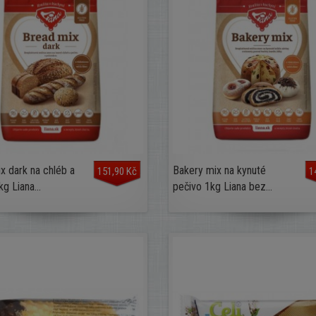
x dark na chléb a
Bakery mix na kynuté
151,90 Kč
1
g Liana...
pečivo 1kg Liana bez...