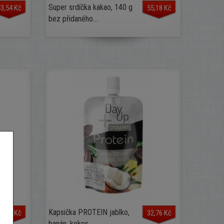
Super srdíčka kakao, 140 g
3,54 Kč
55,18 Kč
bez přidaného...
Kapsička PROTEIN jablko,
2,76 Kč
32,76 Kč
banán, kokos,...