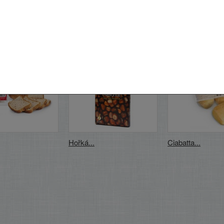
níci, kteří si koupili tento produkt, koupili také:
Hořká...
Ciabatta...