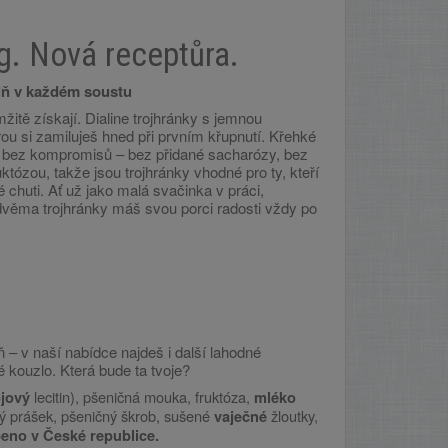
0g. Nová receptůra.
plň v každém soustu
žitě získají. Dialine trojhránky s jemnou
ou si zamiluješ hned při prvním křupnutí. Křehké
ry bez kompromisů – bez přidané sacharózy, bez
któzou, takže jsou trojhránky vhodné pro ty, kteří
é chuti. Ať už jako malá svačinka v práci,
dvěma trojhránky máš svou porci radosti vždy po
ň – v naší nabídce najdeš i další lahodné
 kouzlo. Která bude ta tvoje?
lecitin), pšeničná mouka, fruktóza,
jový
mléko
vý prášek, pšeničný škrob, sušené
žloutky,
vaječné
eno v České republice.