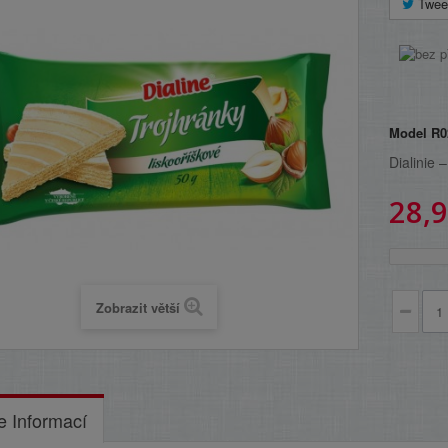
Twee
Model
R0
Dialinie 
28,9
Zobrazit větší
e Informací