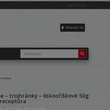
NAPIŠTE NÁM
PŘIHLÁSIT SE
receptůra
ne – trojhránky – lískooříškové 50g
 receptůra