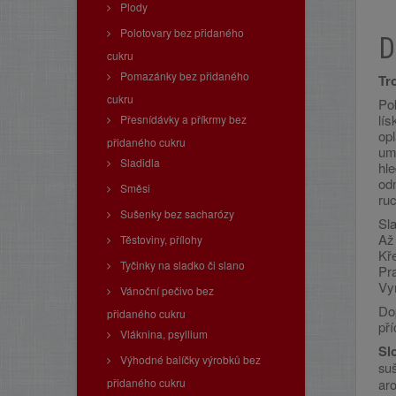
Plody
Polotovary bez přidaného
D
cukru
Pomazánky bez přidaného
Tr
cukru
Pok
lís
Přesnídávky a příkrmy bez
op
přidaného cukru
umě
Sladidla
hle
od
Směsi
ruc
Sušenky bez sacharózy
Sl
Až
Těstoviny, přílohy
Kř
Tyčinky na sladko či slano
Pra
Vy
Vánoční pečivo bez
Dop
přidaného cukru
př
Vláknina, psyllium
Sl
Výhodné balíčky výrobků bez
su
přidaného cukru
aro