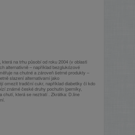
, která na trhu působí od roku 2004 (v oblasti
ných alternativně – například bezglukózové
měřuje na chutné a zároveň šetrné produkty –
tně slazení alternativami jako
í omezit tradiční cukr, například diabetiky či kdo
bízí známé české druhy pochutin (perníky,
 chutí, která se neztratí
. Zkrátka: D.line
ní.