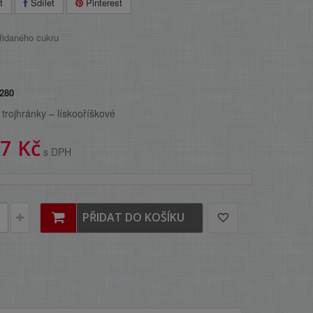
t
Sdílet
Pinterest
280
– trojhránky – lískooříškové
7 Kč
s DPH
PŘIDAT DO KOŠÍKU