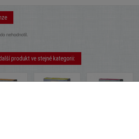
nze
do nehodnotil.
další produkt ve stejné kategorii:
Kaše ovesná...
Kaše...