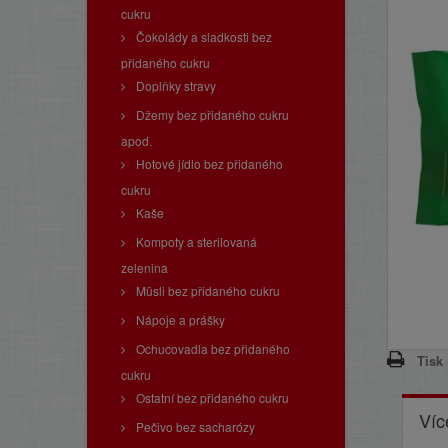
cukru
Čokolády a sladkosti bez
přidaného cukru
Doplňky stravy
Džemy bez přidaného cukru
apod.
Hotové jídlo bez přidaného
cukru
Kaše
Kompoty a sterilovaná
zelenina
Müsli bez přidaného cukru
Nápoje a prášky
Ochucovadla bez přidaného
Tisk
cukru
Ostatní bez přidaného cukru
Víc
Pečivo bez sacharózy