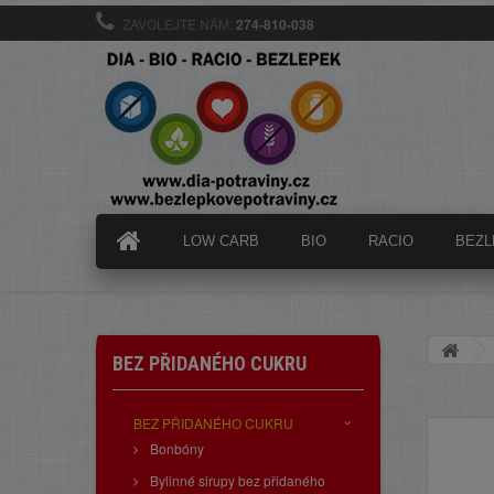
ZAVOLEJTE NÁM:
274-810-038
LOW CARB
BIO
RACIO
BEZL
BEZ PŘIDANÉHO CUKRU
BEZ PŘIDANÉHO CUKRU
Bonbóny
Bylinné sirupy bez přidaného