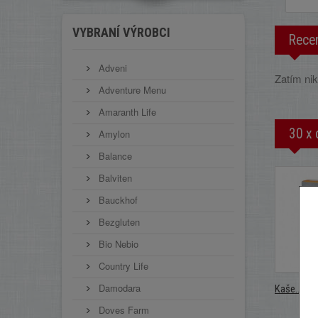
VYBRANÍ VÝROBCI
Rece
Adveni
Zatím nik
Adventure Menu
Amaranth Life
30 x 
Amylon
Balance
Balviten
Bauckhof
Bezgluten
Bio Nebio
Country Life
Damodara
Kaše...
Doves Farm