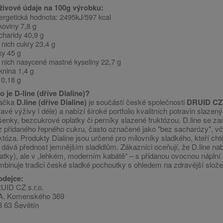
živové údaje na 100g výrobku:
ergetická hodnota: 2495kJ/597 kcal
koviny 7,8 g
charidy 40,9 g
 nich cukry 23,4 g
ky 45 g
 nich nasycené mastné kyseliny 22,7 g
knina 1,4 g
 0,18 g
 je D-line (dříve Dialine)?
ačka
D.line (dříve Dialine)
je součástí české společnosti
DRUID CZ
avé výživy i déle) a nabízí široké portfolio kvalitních potravin slaze
šenky, bezcukrové oplatky či perníky slazené fruktózou.
D.line se za
z přidaného řepného cukru, často označené jako "bez sacharózy", vče
któza.
Produkty Dialine jsou určené pro milovníky sladkého, kteří chtěj
n dává přednost jemnějším sladidlům.
Zákazníci oceňují, že D.line na
atky), ale v „lehkém, moderním kabátě“ – s přidanou ovocnou náplní a
mbinuje tradici české sladké pochoutky s ohledem na zdravější slože
odejce:
UID CZ s.r.o.
 A. Komenského 369
3 63 Ševětín