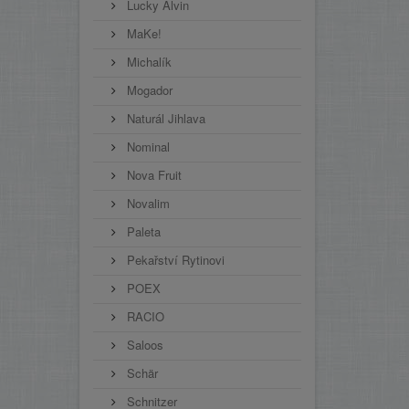
Lucky Alvin
MaKe!
Michalík
Mogador
Naturál Jihlava
Nominal
Nova Fruit
Novalim
Paleta
Pekařství Rytinovi
POEX
RACIO
Saloos
Schär
Schnitzer