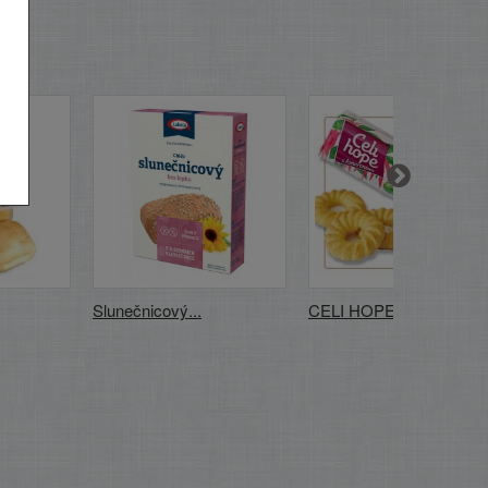
Slunečnicový...
CELI HOPE...