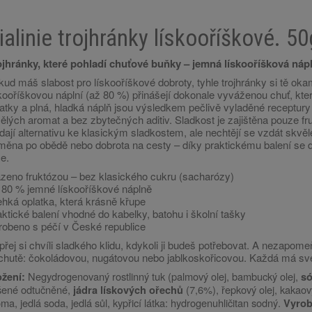
ialinie trojhránky lískooříškové. 5
ojhránky, které pohladí chuťové buňky – jemná lískooříšková ná
ud máš slabost pro lískooříškové dobroty, tyhle trojhránky si tě okam
kooříškovou náplní (až 80 %) přinášejí dokonale vyváženou chuť, kter
latky a plná, hladká náplň jsou výsledkem pečlivě vyladěné receptu
lých aromat a bez zbytečných aditiv. Sladkost je zajištěna pouze fru
dají alternativu ke klasickým sladkostem, ale nechtějí se vzdát skvěl
měna po obědě nebo dobrota na cesty – díky praktickému balení se 
e.
azeno fruktózou – bez klasického cukru (sacharózy)
 80 % jemné lískooříškové náplně
ehká oplatka, která krásně křupe
ktické balení vhodné do kabelky, batohu i školní tašky
robeno s péčí v České republice
řej si chvíli sladkého klidu, kdykoli ji budeš potřebovat. A nezapome
íchutě: čokoládovou, nugátovou nebo jablkoskořicovou. Každá má své
Negydrogenovaný rostlinný tuk (palmový olej, bambucký olej,
ožení:
só
šené odtučněné,
(7,6%), řepkový olej, kakao
jádra lískových ořechů
ma, jedlá soda, jedlá sůl, kypřicí látka: hydrogenuhličitan sodný.
Vyrob