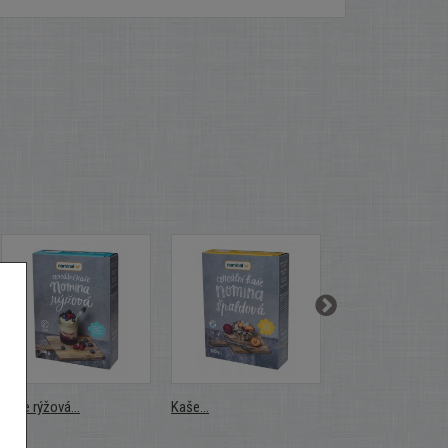
Kaše rýžová...
Kaše...
Kaše super...