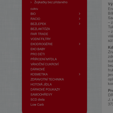
Žvýkačky bez přidaného
Vý
En
cukru
Bíl
BIO
Sa
RACIO
– z
BEZLEPEK
Tu
BEZLAKTÓZA
– z
FAIR TRADE
vlá
VODNÍ FILTRY
sůl
EKODROGÉRIE
Kdo
EKO BABY
Zn
PRO DĚTI
zdr
PŘÍRODNÍ MÝDLA
su
VÁNOČNÍ CUKROVÍ
be
DÁRKOVÉ
fru
je
KOSMETIKA
opl
ZDRAVOTNÍ TECHNIKA
ko
HOTOVÁ JÍDLA
DÁRKOVÉ POUKAZY
Pr
SAMOOHŘEVY
DR
J.
SCD dieta
37
Low Carb