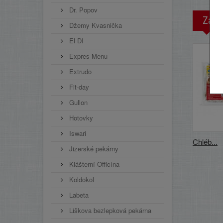
Dr. Popov
Zákaz
Džemy Kvasnička
El DI
Expres Menu
Extrudo
Fit-day
Gullon
Hotovky
Iswari
Chléb...
Jizerské pekárny
Klášterní Officína
Koldokol
Labeta
Liškova bezlepková pekárna