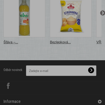
Šťáva –...
Bezlepková...
VŘET
Odběr novinek
Informace