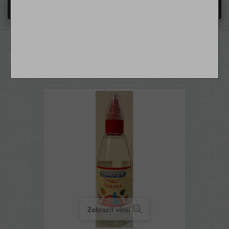
MENU
HOME
O NÁS
BEZ PŘIDANÉHO CUKRU
Kandisin tekutý 125 ml
DODÁNÍ - PŘEPRAVNÉ
OBCHODNÍ PODMÍNKY
Zobrazit větší