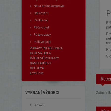
Natur aroma airspraye
P
Odličování
Panthenol
Př
pat
Péče o pleť
Pro
Péče o vlasy
ně
Pleťové oleje
ran
ZDRAVOTNÍ TECHNIKA
Př
HOTOVÁ JÍDLA
Sl
DÁRKOVÉ POUKAZY
SAMOOHŘEVY
SCD dieta
Low Carb
Rece
Zatím nik
VYBRANÍ VÝROBCI
Adveni