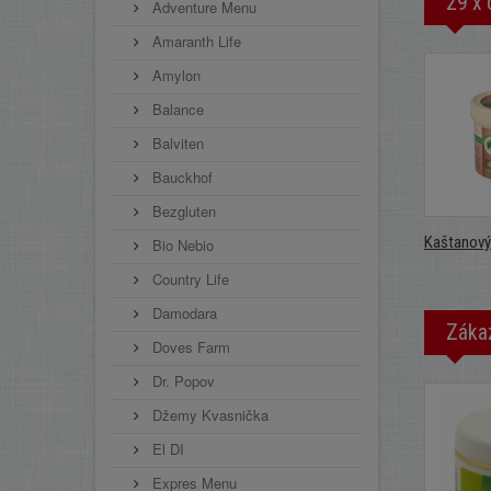
29 x 
Adventure Menu
Amaranth Life
Amylon
Balance
Balviten
Bauckhof
Bezgluten
Kaštanový.
Bio Nebio
Country Life
Damodara
Zákaz
Doves Farm
Dr. Popov
Džemy Kvasnička
El DI
Expres Menu