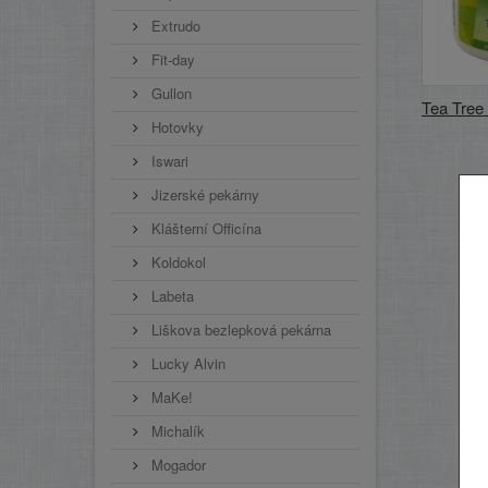
Extrudo
Fit-day
Gullon
Tea Tree o
Hotovky
Iswari
Jizerské pekárny
Klášterní Officína
Koldokol
Labeta
Liškova bezlepková pekárna
Lucky Alvin
MaKe!
Michalík
Mogador