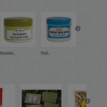
Konopná...
Prsní...
Prsní...