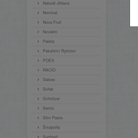
Naturál Jihlava
Nominal
Nova Fruit
Novalim
Paleta
Pekařství Rytinovi
POEX
RACIO
Saloos
Schär
Schnitzer
Semix
Slim Pasta
Šmajstrla
Sunfood