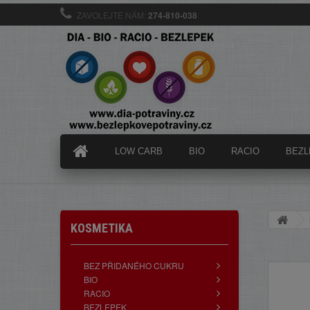
ZAVOLEJTE NÁM:
274-810-038
LOW CARB
BIO
RACIO
BEZL
KOSMETIKA
BEZ PŘIDANÉHO CUKRU
BIO
RACIO
BEZLEPEK