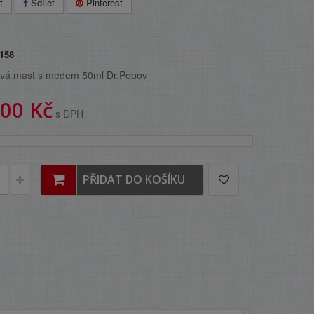
t
Sdílet
Pinterest
158
ová mast s medem 50ml Dr.Popov
,00 Kč
s DPH
PŘIDAT DO KOŠÍKU