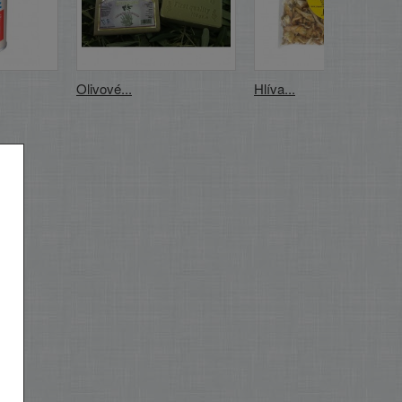
Olivové...
Hlíva...