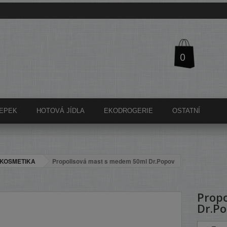
0
EPEK
HOTOVÁ JÍDLA
EKODROGERIE
OSTATNÍ
KOSMETIKA
Propolisová mast s medem 50ml Dr.Popov
Prop
Dr.P