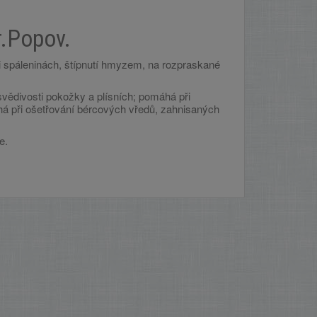
.Popov.
i spáleninách, štípnutí hmyzem, na rozpraskané
svědivosti pokožky a plísních; pomáhá při
áhá při ošetřování bércových vředů, zahnisaných
e.