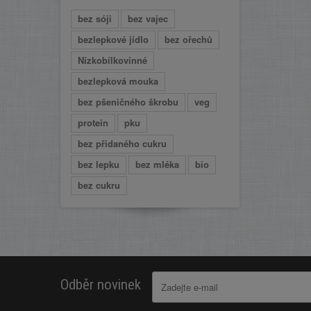
bez sóji
bez vajec
bezlepkové jídlo
bez ořechů
Nízkobílkovinné
bezlepková mouka
bez pšeničného škrobu
veg
protein
pku
bez přidaného cukru
bez lepku
bez mléka
bio
bez cukru
Odběr novinek