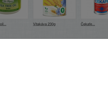
il...
Vitakáva 230g
Čekafe...