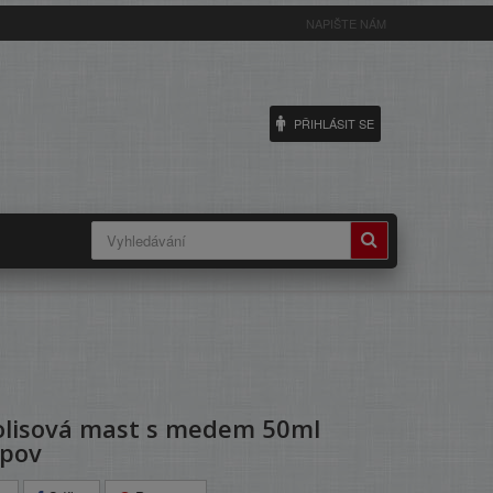
NAPIŠTE NÁM
PŘIHLÁSIT SE
olisová mast s medem 50ml
opov