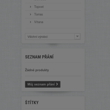
Topvet
Torras
Vitana
Všichni výrobci
SEZNAM PŘÁNÍ
Žádné produkty
Můj seznam přání
ŠTÍTKY