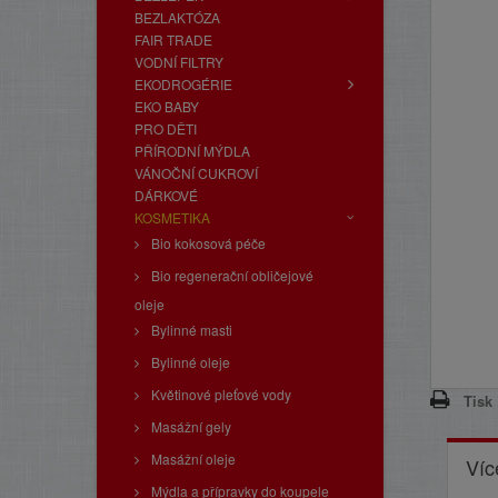
BEZLAKTÓZA
FAIR TRADE
VODNÍ FILTRY
EKODROGÉRIE
EKO BABY
PRO DĚTI
PŘÍRODNÍ MÝDLA
VÁNOČNÍ CUKROVÍ
DÁRKOVÉ
KOSMETIKA
Bio kokosová péče
Bio regenerační obličejové
oleje
Bylinné masti
Bylinné oleje
Květinové pleťové vody
Tisk
Masážní gely
Masážní oleje
Víc
Mýdla a přípravky do koupele