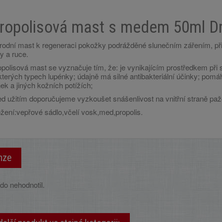
ropolisová mast s medem 50ml Dr
írodní mast k regeneraci pokožky podrážděné slunečním zářením, př
y a ruce.
polisová mast se vyznačuje tím, že: je vynikajícím prostředkem při 
kterých typech lupénky; údajně má silné antibakteriální účinky; pom
ek a jiných kožních potížích;
ed užitím doporučujeme vyzkoušet snášenlivost na vnitřní straně paž
ožení:vepřové sádlo,včelí vosk,med,propolis.
nze
do nehodnotil.