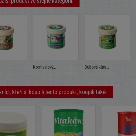
další produkt ve stejné kategorii:
..
Kostivalový...
Dubová kůra...
níci, kteří si koupili tento produkt, koupili také: