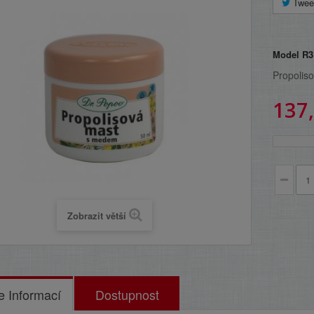
Twee
Model
R3
Propolis
137
Zobrazit větší
e Informací
Dostupnost