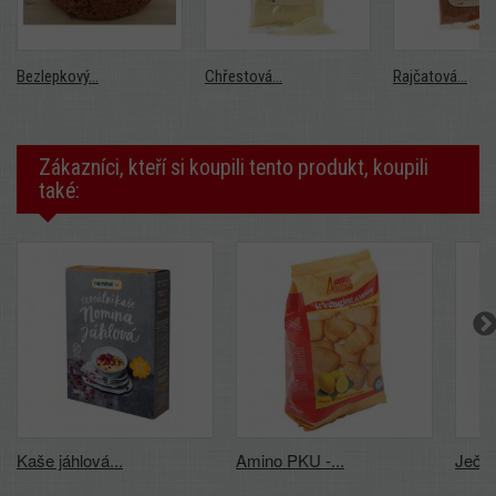
Bezlepkový...
Chřestová...
Rajčatová...
Zákazníci, kteří si koupili tento produkt, koupili
také:
Kaše jáhlová...
Amino PKU -...
Ječme