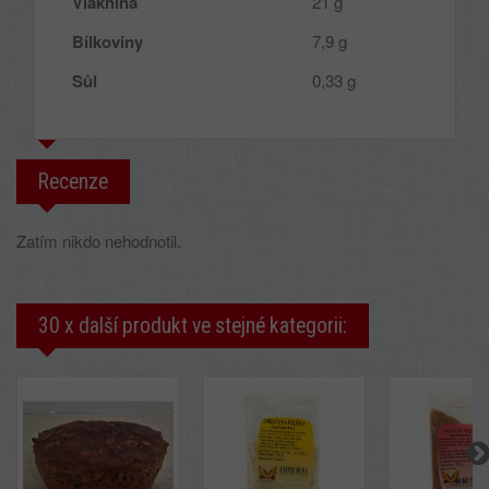
Vláknina
21 g
Bílkoviny
7,9 g
Sůl
0,33 g
Recenze
Zatím nikdo nehodnotil.
30 x další produkt ve stejné kategorii: