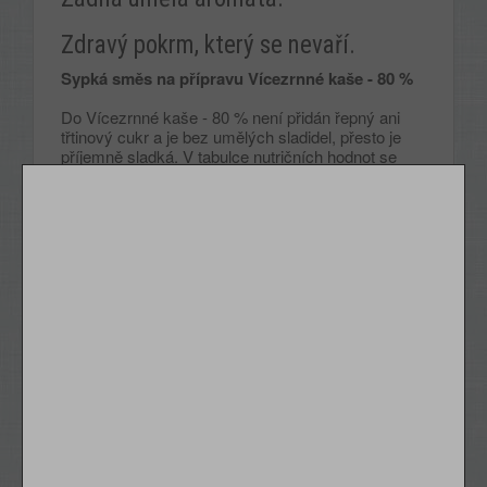
Zdravý pokrm, který se nevaří.
Sypká směs na přípravu Vícezrnné kaše - 80 %
Do Vícezrnné kaše - 80 % není přidán řepný ani
třtinový cukr a je bez umělých sladidel, přesto je
příjemně sladká. V tabulce nutričních hodnot se
můžete dočíst, že Vícezrnná kaše - 80 % obsahuje
ve 100 g jen 3,2 g jednoduchých sacharidů.
Nejedná se však o cukr záměrně přidaný v
receptuře, ale toto malé množství cukru je součástí
použitých surovin. Dalším významným zdravotním
benefitem je mimořádně vysoký obsah vlákniny –
ve vícezrnné kaši - 80 % je ve 100 g 21g vlákniny.
Složení:
Směs vloček 56 % (jáhlové 24 %, rýžové
15 %, kukuřičné 9 %, pohankové 8 %), rostlinná
vláknina, rýžová mouka, len 4 %,přírodní aroma,
mořská sůl.
Může obsahovat stopy mléka, sóji, vajec, suchých
skořápkových plodů, vajec a sezamu.