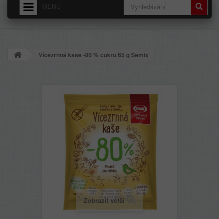
MENU
HOME
O NÁS
Vícezrnná kaše -80 % cukru 65 g Semix
DODÁNÍ - PŘEPRAVNÉ
OBCHODNÍ PODMÍNKY
Zobrazit větší