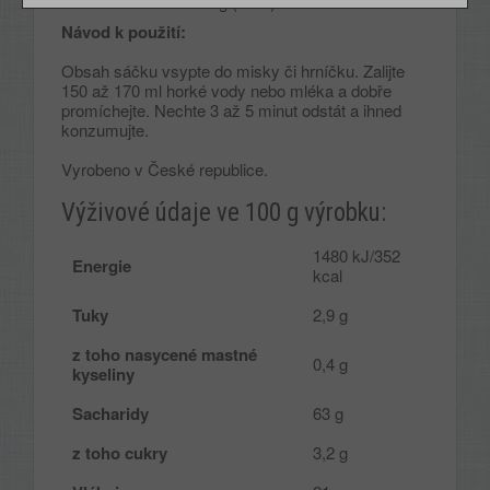
Hmotnost balení:
65 g (-5 %)
Návod k použití:
Obsah sáčku vsypte do misky či hrníčku. Zalijte
150 až 170 ml horké vody nebo mléka a dobře
promíchejte. Nechte 3 až 5 minut odstát a ihned
konzumujte.
Vyrobeno v České republice.
Výživové údaje ve 100 g výrobku:
1480 kJ/352
Energie
kcal
Tuky
2,9 g
z toho nasycené mastné
0,4 g
kyseliny
Sacharidy
63 g
z toho cukry
3,2 g